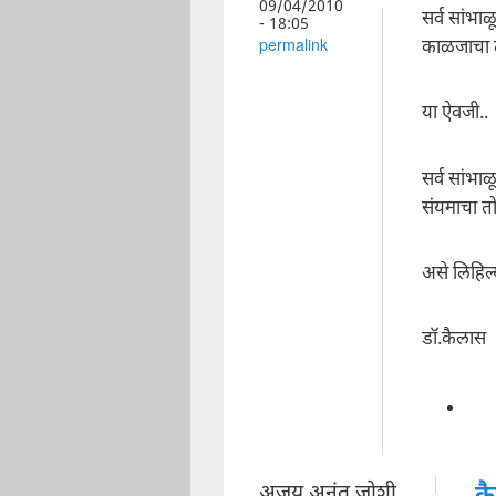
09/04/2010
सर्व सांभा
- 18:05
काळजाचा त
permalink
या ऐवजी..
सर्व सांभा
संयमाचा तो
असे लिहिल्
डॉ.कैलास
अजय अनंत जोशी