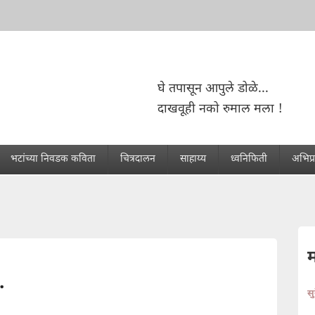
घे तपासून आपुले डोळे...
दाखवूही नको रुमाल मला !
भटांच्या निवडक कविता
चित्रदालन
साहाय्य
ध्वनिफिती
अभिप्
.
स