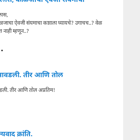
ैलास, काळजाचा ऐवजी संयमाचा
लास,
ळजाचा ऐवजी संयमाचा कशाला घ्यायचे? उगाचच..? वेळ
 नाही म्हणून..?
वडली. तीर आणि तोल
ी. तीर आणि तोल अप्रतिम!
्यवाद क्रांति.