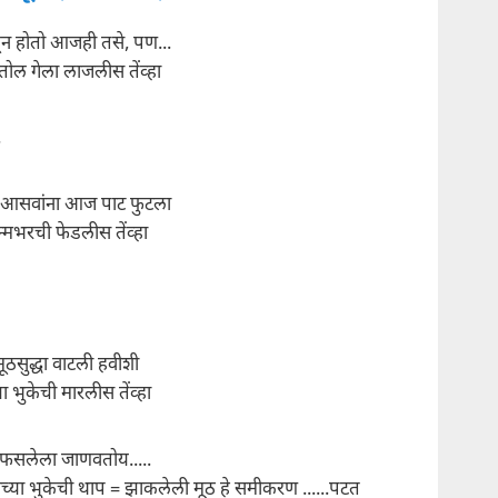
ळून होतो आजही तसे, पण...
ोल गेला लाजलीस तेंव्हा
.
या आसवांना आज पाट फुटला
न्मभरची फेडलीस तेंव्हा
ठसुद्धा वाटली हवीशी
्या भुकेची मारलीस तेंव्हा
ा फसलेला जाणवतोय.....
माच्या भुकेची थाप = झाकलेली मूठ हे समीकरण ......पटत