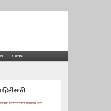
राय
बाराखडी
माहितीसाठी
ुरेशभट.इन वाचनमात्र उपलब्ध आहे.