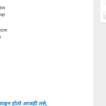
ेला
व्हा
फुटला
ा
ंभाळून होतो आजही तसे,