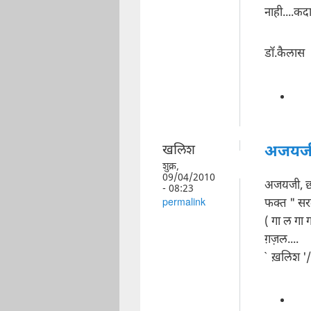
नाही....क
डॉ.कैलास
खलिश
अजयजी,
शुक्र,
09/04/2010
अजयजी, छा
- 08:23
फक्त " सरली
permalink
( गा ल गा ग
ग़ज़ल....
` ख़लिश '