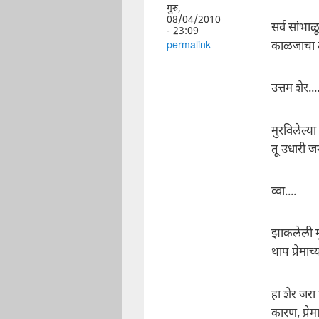
गुरु,
08/04/2010
सर्व सांभा
- 23:09
काळजाचा त
permalink
उत्तम शेर...
मुरविलेल्
तू उधारी ज
व्वा....
झाकलेली मू
थाप प्रेमाच
हा शेर जर
कारण, प्रे