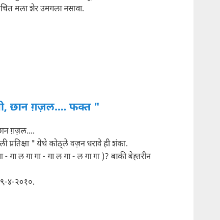
दाचित मला शेर उमगला नसावा.
 छान ग़ज़ल.... फक्त "
न ग़ज़ल....
 प्रतिक्षा " येथे कोठ्ले वज़न धरावे ही शंका.
ा - गा ल गा गा - गा ल गा - ल गा गा )? बाकी बेह्तरीन
/९-४-२०१०.