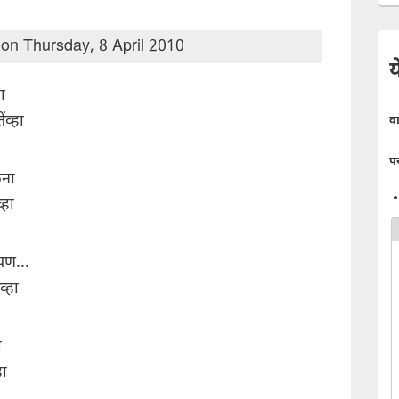
on Thursday, 8 April 2010
य
ा
ंव्हा
व
प
ेना
्हा
पण...
्हा
ी
हा