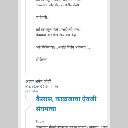
काळजाचा तोल गेला लाजलीस तेंव्हा
या ऐवजी..
सर्व सांभाळून होतो आजही तसे, पण...
संयमाचा तोल गेला लाजलीस तेंव्हा..
असे लिहिल्यास?...अर्थात निर्णय आपलाच.....
डॉ.कैलास
अजय अनंत जोशी
शनि, 10/04/2010 - 11:40
permalink
कैलास, काळजाचा ऐवजी
संयमाचा
कैलास,
काळजाचा ऐवजी संयमाचा कशाला घ्यायचे? उगाचच..? वेळ