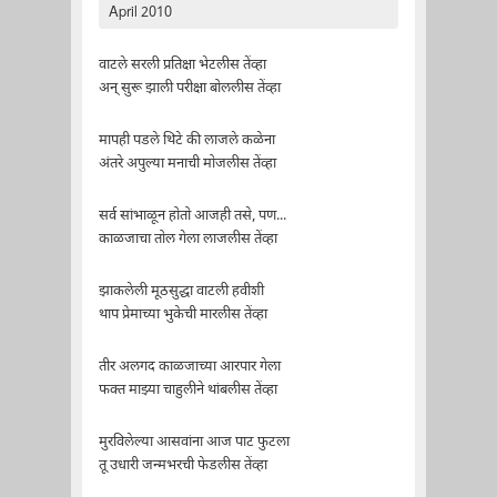
April 2010
वाटले सरली प्रतिक्षा भेटलीस तेंव्हा
अन् सुरू झाली परीक्षा बोललीस तेंव्हा
मापही पडले थिटे की लाजले कळेना
अंतरे अपुल्या मनाची मोजलीस तेंव्हा
सर्व सांभाळून होतो आजही तसे, पण...
काळजाचा तोल गेला लाजलीस तेंव्हा
झाकलेली मूठसुद्धा वाटली हवीशी
थाप प्रेमाच्या भुकेची मारलीस तेंव्हा
तीर अलगद काळजाच्या आरपार गेला
फक्त माझ्या चाहुलीने थांबलीस तेंव्हा
मुरविलेल्या आसवांना आज पाट फुटला
तू उधारी जन्मभरची फेडलीस तेंव्हा