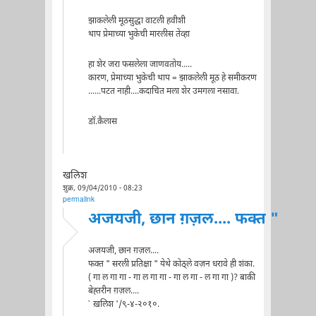
झाकलेली मूठसुद्धा वाटली हवीशी
थाप प्रेमाच्या भुकेची मारलीस तेंव्हा
हा शेर जरा फसलेला जाणवतोय.....
कारण, प्रेमाच्या भुकेची थाप = झाकलेली मूठ हे समीकरण
......पटत नाही....कदाचित मला शेर उमगला नसावा.
डॉ.कैलास
खलिश
शुक्र, 09/04/2010 - 08:23
permalink
अजयजी, छान ग़ज़ल.... फक्त "
अजयजी, छान ग़ज़ल....
फक्त " सरली प्रतिक्षा " येथे कोठ्ले वज़न धरावे ही शंका.
( गा ल गा गा - गा ल गा गा - गा ल गा - ल गा गा )? बाकी
बेह्तरीन ग़ज़ल....
` ख़लिश '/९-४-२०१०.