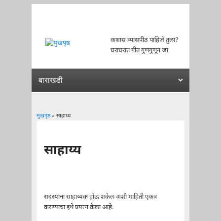
कशास व्यासपीठ पाहिजे तुला?
घराघरात गीत गुणगुणून जा
मुखपृष्ठ
» साहाय्य
You are here
साहाय्य
सदस्यांना साहाय्यक होऊ शकेल अशी माहिती एकत्र
करण्याचा इथे प्रयत्न केला आहे.