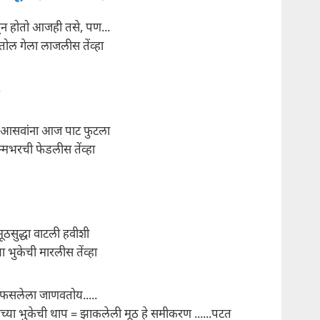
ळून होतो आजही तसे, पण...
ोल गेला लाजलीस तेंव्हा
.
या आसवांना आज पाट फुटला
न्मभरची फेडलीस तेंव्हा
ठसुद्धा वाटली हवीशी
्या भुकेची मारलीस तेंव्हा
ा फसलेला जाणवतोय.....
माच्या भुकेची थाप = झाकलेली मूठ हे समीकरण ......पटत