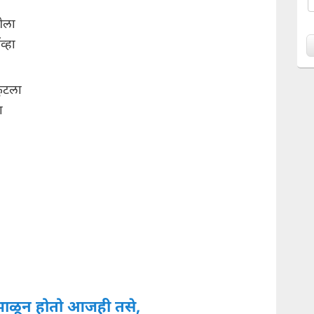
ेला
व्हा
फुटला
ा
ंभाळून होतो आजही तसे,