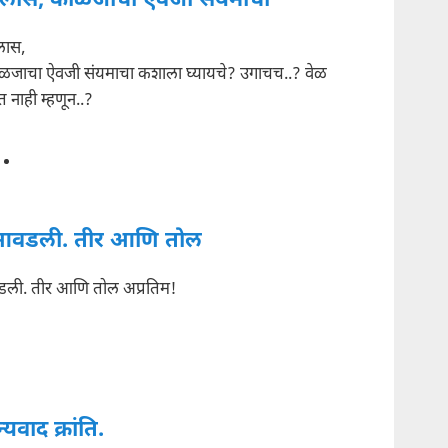
ैलास, काळजाचा ऐवजी संयमाचा
लास,
ळजाचा ऐवजी संयमाचा कशाला घ्यायचे? उगाचच..? वेळ
 नाही म्हणून..?
वडली. तीर आणि तोल
ी. तीर आणि तोल अप्रतिम!
्यवाद क्रांति.