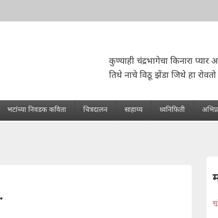
कुण्याही चंद्रभागेचा किनारा प्यार 
तिथे नाचे विठू झेंडा जिथे हा रोवतो
भटांच्या निवडक कविता
चित्रदालन
साहाय्य
ध्वनिफिती
अभिप्
.
स