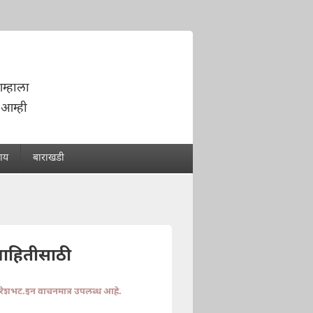
आम्हाला
 आम्ही
राय
बाराखडी
माहितीसाठी
ुरेशभट.इन वाचनमात्र उपलब्ध आहे.