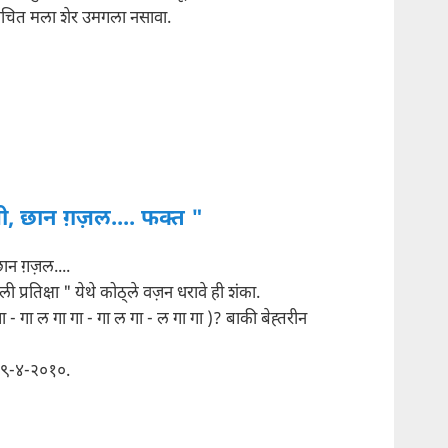
दाचित मला शेर उमगला नसावा.
 छान ग़ज़ल.... फक्त "
न ग़ज़ल....
 प्रतिक्षा " येथे कोठ्ले वज़न धरावे ही शंका.
ा - गा ल गा गा - गा ल गा - ल गा गा )? बाकी बेह्तरीन
/९-४-२०१०.