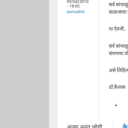
09/04/2010
सर्व सांभा
- 18:05
काळजाचा त
permalink
या ऐवजी..
सर्व सांभा
संयमाचा तो
असे लिहिल्
डॉ.कैलास
अजय अनंत जोशी