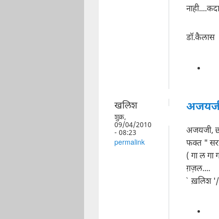
नाही....क
डॉ.कैलास
खलिश
अजयजी,
शुक्र,
09/04/2010
अजयजी, छा
- 08:23
फक्त " सरली
permalink
( गा ल गा ग
ग़ज़ल....
` ख़लिश '