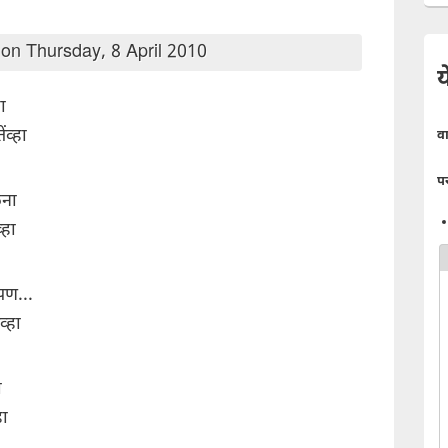
on Thursday, 8 April 2010
य
ा
ंव्हा
व
प
ेना
्हा
पण...
्हा
ी
हा