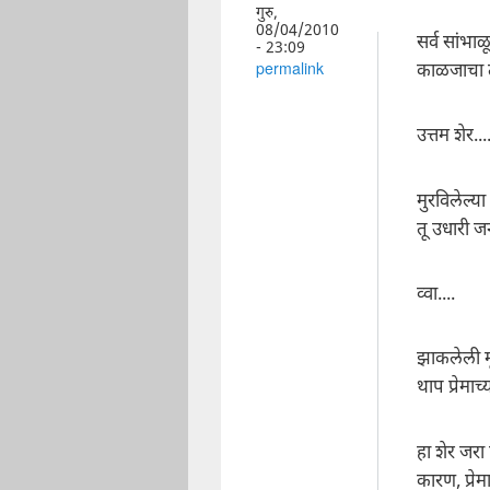
गुरु,
08/04/2010
सर्व सांभा
- 23:09
काळजाचा त
permalink
उत्तम शेर...
मुरविलेल्
तू उधारी ज
व्वा....
झाकलेली मू
थाप प्रेमाच
हा शेर जर
कारण, प्रे