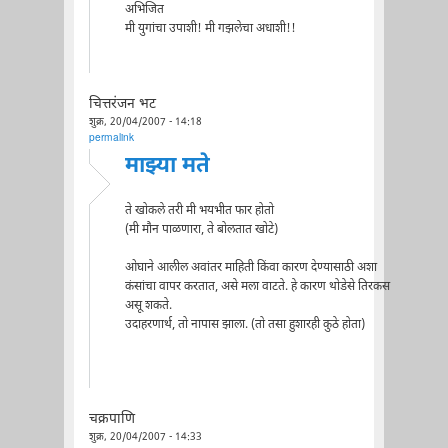
अभिजित
मी युगांचा उपाशी! मी गझलेचा अधाशी!!
चित्तरंजन भट
शुक्र, 20/04/2007 - 14:18
permalink
माझ्या मते
ते खोकले तरी मी भयभीत फार होतो
(मी मौन पाळणारा, ते बोलतात खोटे)
ओघाने आलील अवांतर माहिती किंवा कारण देण्यासाठी अशा
कंसांचा वापर करतात, असे मला वाटते. हे कारण थोडेसे तिरकस
असू शकते.
उदाहरणार्थ, तो नापास झाला. (तो तसा हुशारही कुठे होता)
चक्रपाणि
शुक्र, 20/04/2007 - 14:33