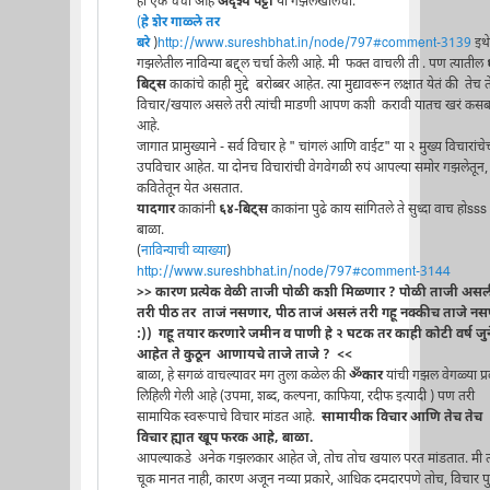
ही एक चर्चा आहे
अदृश्य पट्टा
या गझलेखालची.
(
हे शेर गाळ्ले तर
बरे
)
http://www.sureshbhat.in/node/797#comment-3139
इथे
गझलेतील नाविन्या बद्द्ल चर्चा केली आहे. मी फक्त वाचली ती . पण त्यातील
बिट्स
काकांचे काही मुद्दे बरोब्बर आहेत. त्या मुद्यावरून लक्षात येतं की तेच 
विचार/खयाल असले तरी त्यांची माडणी आपण कशी करावी यातच खरं कस
आहे.
जागात प्रामुख्याने - सर्व विचार हे " चांगलं आणि वाईट" या २ मुख्य विचारांचे
उपविचार आहेत. या दोनच विचारांची वेगवेगळी रुपं आपल्या समोर गझलेतून,
कवितेतून येत असतात.
यादगार
काकांनी
६४-बिट्स
काकांना पुढे काय सांगितले ते सुध्दा वाच होsss
बाळा.
(
नाविन्याची व्याख्या
)
http://www.sureshbhat.in/node/797#comment-3144
>> कारण प्रत्येक वेळी ताजी पोळी कशी मिळ्णार ? पोळी ताजी अस
तरी पीठ तर ताजं नसणार, पीठ ताजं असलं तरी गहू नक्कीच ताजे न
:)) गहू तयार करणारे जमीन व पाणी हे २ घटक तर काही कोटी वर्ष जुन
आहेत ते कुठून आणायचे ताजे ताजे ? <<
बाळा, हे सगळं वाचल्यावर मग तुला कळेल की
ॐकार
यांची गझल वेगळ्या प्र
लिहिली गेली आहे (उपमा, शब्द, कल्पना, काफिया, रदीफ इत्यादी ) पण तरी
सामायिक स्वरूपाचे विचार मांडत आहे.
सामायीक विचार आणि तेच तेच
विचार ह्यात खूप फरक आहे, बाळा.
आपल्याकडे अनेक गझलकार आहेत जे, तोच तोच खयाल परत मांडतात. मी त्
चूक मानत नाही, कारण अजून नव्या प्रकारे, आधिक दमदारपणे तोच, विचार पुन