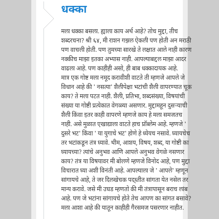
धक्का
मला धक्का बसला. ह्याला काय अर्थ आहे? तोच मुद्दा, तीच
शब्दरचना? श्री ६४, मी राशन गझल ऐकली पण होती अन मराठी
पण वाचली होती. पण तुमच्या सारखे ते लक्षात आले नाही कारण
नक्कीच माझा इतका अभ्यास नाही. आपल्याबद्दल माझा आदर
वाढला आहे. पण काहीही असो, ही बाब धक्कादायक आहे.
मात्र एक गोष्ट मला नमूद करावीशी वाटते ती म्हणजे आपले जे
विधान आहे की ' नसत्या' शैलीपेक्षा भटांची शैली वापरण्यात चूक
काय? ते मला पटत नाही. शैली, प्रतिभा, शब्दसंख्या, विषयांची
संख्या या गोष्टी प्रत्येकात वेगळ्या असणार. मुद्दामहून दुसर्‍याची
शैली किंवा इतर काही वापरणे म्हणजे काय हे मला समजतच
नाही. असे मुळात एखाद्याला वाटते हाच प्रॉब्लेम आहे. म्हणजे '
दुसरे भट' किंवा ' या युगाचे भट' होणे हे ध्येयच नसावे. घ्यायचेच
तर भटांकडून तंत्र घ्यावे. थीम, आशय, विषय, शब्द, या गोष्टी का
घ्यायच्या? त्यांचे अनुभव आणि आपले अनुभव वेगळे नसणार
काय? तंत्र या विषयावर मी बोलणे म्हणजे विनोद आहे, पण मुद्दा
विचारात घ्या अशी विनंती आहे. आपल्याला जे ' आपले' म्हणून
सांगायचे आहे, ते जर दिलखेचक पद्ध्तीत सांगता येत नसेल तर
मान्य करावे. जसे मी उघड म्हणतो की मी तंत्रापासून बराच लांब
आहे. पण जे भटांना सांगायचे होते तेच आपण का सांगत बसावे?
मला आशा आहे की यातून काहीही गैरसमज पसरणार नाहीत.