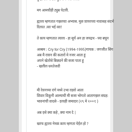
मग आमचीही ट्युब पेटली.
ह्याला म्हणतात गझलचा अभ्यास. मूळ शायरच्या नावासह संदर्भ
दिलात .व्वा भई व्वा!
ते काय म्हणतात त्याला - हा सूर्य अन हा जयद्रथ - घ्या बघून
अल्बम : Cry for Cry (1994-1995)गायक : जगजीत सिंग
अब मै राशन की कतारों मे नजर आता हूं
अपने खेतोंसे बिछडने की सजा पाता हूं
- खलील धनतेजवी
मी रेशनच्या रांगे मध्ये उभा राह्तो आता
शिवार विकुनी आल्याची मी सजा भोगतो आतागझल संग्रह:
भावनांची वादळे - इलाही जमादार (२९ मे २००१ )
अब इसे क्या कहे , क्या नाम दे |
खरंच ह्याला नेमकं काय म्हणता येईल हो ?