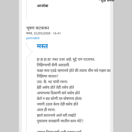
-
तुझे प्रेमळ
आजोबा
भूषण कटककर
मंगळ, 02/09/2008 - 16:41
permalink
मस्त
हा हा हा हा! मस्त उत्तर आहे. मुद्दे पण पटतायत.
लिहिण्याची शैली आवडली.
फक्त मला एवढे म्हणायचे होते की तशाच थीम मधे गझल का
लिहिल्या जातात?
उदा: कै. भट यांची रचना:
हेही असेच होते तेही तसेच होते
आपापल्या ठिकाणी सारे ससेच होते
केले न बंड कोणी त्या घोषणाच होत्या
ज्यांनी उठाव केला तेही घसेच होते
आता ही रचना:
झाले करारनामे आले घरी लखोटे
नुसत्याच वायद्यांनी भरतील काय पोटे?