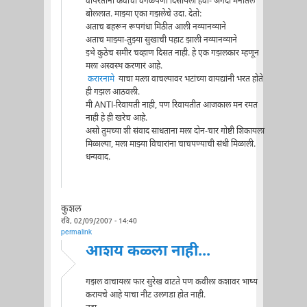
वापरताना कवीचा वेगळेपणा दिसायला हवा- अगदी मना॑तले
बोललात. माझ्या एका गझलेचे उदा. देतो:
अताच बहरून रूपगंधा मिठीत आली नव्यानव्याने
अताच माझ्या-तुझ्या सुखाची पहाट झाली नव्यानव्याने
इथे कुठेच समीर चव्हाण दिसत नाही. हे एक गझलकार म्हणून
मला अस्वस्थ करणारं आहे.
करारनामे
याचा मत्ला वाचल्यावर भटांच्या वायद्यांनी भरत होते
ही गझल आठवली.
मी ANTI-रिवायती नाही, पण रिवायतीत आजकाल मन रमत
नाही हे ही खरेच आहे.
असो तुमच्या शी संवाद साधताना मला दोन-चार गोष्टी शिकायला
मिळाल्या, मला माझ्या विचारांना चाचपण्याची संधी मिळाली.
धन्यवाद.
कुशल
रवि, 02/09/2007 - 14:40
permalink
आशय कळ्ला नाही...
गझल वाचायला फार सुरेख वाटते पण कवीला कशावर भाष्य
करायचे आहे याचा नीट उलगडा होत नाही.