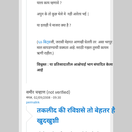
याला काय म्हणावे ?
अपुन के तो कुछ भेजे मे नही आरेला भई |
या इलाही ये माजरा क्या है ?
(
६४-बिट्स
जी, जरासी मेहनत आणखी घेतली तर असा भरपूर
माल सापडण्याची शक्यता आहे. मराठी गझल तुमची कायम
ऋणी राहील.)
विश्वस्त : या प्रतिसादातील आक्षेपार्ह भाग संपादित केला
आहे
समीर चव्हाण (not verified)
मंगळ, 02/09/2008 - 09:30
permalink
तकलीद की रविशसे तो बेहतर है
खुदखुशी