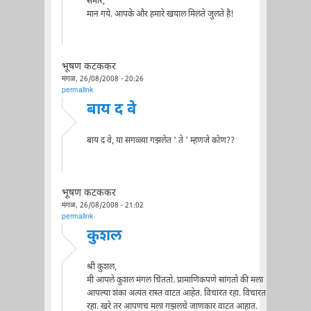
समीर,
मान गये. आपके और हमारे खयाल मिलते जुलते है!
भूषण कटककर
मंगळ, 26/08/2008 - 20:26
permalink
बाय द वे
बाय द वे, या सगळ्या गझलेत ' ते ' म्हणजे कोण??
भूषण कटककर
मंगळ, 26/08/2008 - 21:02
permalink
कुशल
श्री कुशल,
मी आपले कुशल मंगल चिंततो. प्रामाणिकपणे सांगतो की मला
आपल्या शंका अत्यंत रास्त वाटत आहेत. विचारत रहा. विचारत
रहा. खरे तर आपणच मला गझलचे जाणकार वाटत आहात.