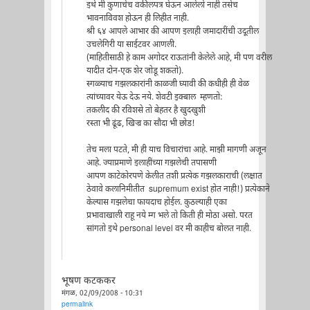
इथे मी कुणाचेच वकीलपत्र घेऊन आलेलो नाही तसेच
भावनाविवश होऊन ही लिहीत नाही.
श्री ६४ आपले आभार की आपण इलाही जमादारींची उदूतील
उचलेगिरी या साईटवर आणली.
(माहितीसाठी हे काम अगोदर राऊतांनी केलेले आहे, मी पण वरील
यादीत दोन-एक शेर जोडू शकतो).
स्गळ्याच गझलकारांनी काळजी घ्यावी की कधीही ही वेळ
त्यांच्यावर येऊ देऊ नये. शेवटी इ़क्बाल म्हणतो:
तकलीद की रविशसे तो बेहतर है खुदखुशी
रस्ता भी ढूंढ, खिज्र का सौदा भी छोड!
तेच मला पटते, मी ही याच विचारांचा आहे. माझी मागणी अजून
आहे. ज्याप्रमाणे इलाहींच्या गझलेची तपासणी
आपण काटेकोरपणे केलीत तशी प्रत्येक गझलकाराची (लक्षात
ठेवावे कलानिमीतीत supremum exist होत नाही!) प्रत्येकाने
केल्यास गझलेचा फायदाच होईल. कुठल्याही एका
प्रभावाखाली राहू नये म्ग भले तो किती ही मोठा असो. परत
सांगतो इथे personal level वर मी काहीच बोलत नाही.
भूषण कटककर
मंगळ, 02/09/2008 - 10:31
permalink