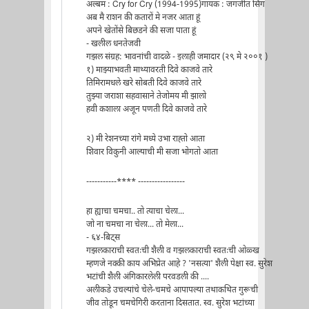
अल्बम : Cry for Cry (1994-1995)गायक : जगजीत सिंग
अब मै राशन की कतारों मे नजर आता हूं
अपने खेतोंसे बिछडने की सजा पाता हूं
- खलील धनतेजवी
गझल संग्रह: भावनांची वादळे - इलाही जमादार (२९ मे २००१ )
१) माझ्याभवती माथ्यावरती दिवे काजवे तारे
तिमिरामधले खरे सोबती दिवे काजवे तारे
तुझ्या जराशा सहवासाने तेजोमय मी झालो
हवी कशाला अजून पणती दिवे काजवे तारे
२) मी रेशनच्या रांगे मध्ये उभा राह्तो आता
शिवार विकुनी आल्याची मी सजा भोगतो आता
-----------**** -----------------
हा ह्याचा चमचा.. तो त्याचा चेला...
जो ना चमचा ना चेला... तो मेला...
- ६४-बिट्स
गझलकाराची स्वतःची शैली व गझलकाराची स्वतःची ओळ्ख
म्हणजे नक्की काय अभिप्रेत आहे ? 'नसत्या' शैली पेक्षा स्व. सुरेश
भटांची शैली अंगिकारलेली परवडली की ....
अलीकडे उचल्यांचे चेले-चमचे आपापल्या तथाकथित गुरूची
जीव तोडून चमचेगिरी करताना दिसतात. स्व. सुरेश भटांच्या