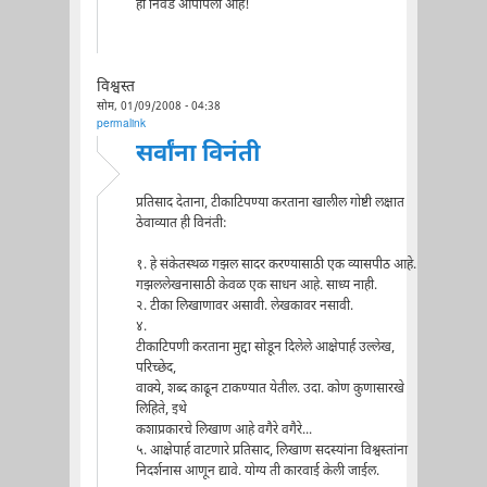
ही निवड आपापली आहे!
विश्वस्त
सोम, 01/09/2008 - 04:38
permalink
सर्वांना विनंती
प्रतिसाद देताना, टीकाटिपण्या करताना खालील गोष्टी लक्षात
ठेवाव्यात ही विनंती:
१. हे संकेतस्थळ गझल सादर करण्यासाठी एक व्यासपीठ आहे.
गझललेखनासाठी केवळ एक साधन आहे. साध्य नाही.
२. टीका लिखाणावर असावी. लेखकावर नसावी.
४.
टीकाटिपणी करताना मुद्दा सोडून दिलेले आक्षेपार्ह उल्लेख,
परिच्छेद,
वाक्ये, शब्द काढून टाकण्यात येतील. उदा. कोण कुणासारखे
लिहिते, इथे
कशाप्रकारचे लिखाण आहे वगैरे वगैरे...
५. आक्षेपार्ह वाटणारे प्रतिसाद, लिखाण सदस्यांना विश्वस्तांना
निदर्शनास आणून द्यावे. योग्य ती कारवाई केली जाईल.