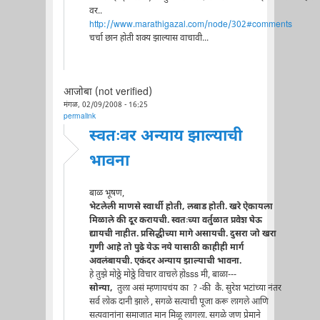
वर..
http://www.marathigazal.com/node/302#comments
चर्चा छान होती शक्य झाल्यास वाचावी...
आजोबा (not verified)
मंगळ, 02/09/2008 - 16:25
permalink
स्वतःवर अन्याय झाल्याची
भावना
बाळ भूषण,
भेटलेली माणसे स्वार्थी होती, लबाड होती. खरे ऐकायला
मिळाले की दूर करायची. स्वतःच्या वर्तुळात प्रवेश घेऊ
द्यायची नाहीत. प्रसिद्धीच्या मागे असायची. दुसरा जो खरा
गुणी आहे तो पुढे येऊ नये यासाठी काहीही मार्ग
अवलंबायची. एकंदर अन्याय झाल्याची भावना.
हे तुझे मोठ्ठे मोठ्ठे विचार वाचले होsss मी, बाळा---
सोन्या,
तुला असं म्हणायचंय का ? -की कै. सुरेश भटांच्या नंतर
सर्व लोक दानी झाले , सगळे सत्याची पूजा करू लागले आणि
सत्यवानांना समाजात मान मिळू लागला. सगळे जण प्रेमाने