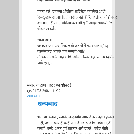
काही साधता आले नाही असे म्हणाल काय?
माझ्या मते, चांगल्या ओळीला, कवितेला-गझलेला आधी
दिलखुलास दाद द्यावी. ती जदीद आहे की रिवायती ह्या गोष्टी नंतर
बघाव्यात. ही सतत भोके शोधण्याची वृत्ती आम्ही सगळ्यांनीच
सोडायला हवी.
जाता-जाता
जमादारांच्या 'अब मैं राशन के कतारों में नजर आता हूं' ह्या
गझलेबाबत आपले काय म्हणणे आहे?
ती फारच वेगळी आहे आणि लगेच ओळखताही येते जमादारांची
आहे म्हणून.
समीर चव्हाण (not verified)
शुक्र, 31/08/2007 - 11:32
permalink
धन्यवाद
भटांच्या कल्पना, रूपकं, शब्दप्रयोग वापरले तर काहीच हरकत
नाही, पण आपलं ही काही तरी दिसावं इतकीच अपेक्षा, (जी
इलाही, धेण्डे, अनंत पूर्ण करतात असे वाटते). वरील गोष्टी