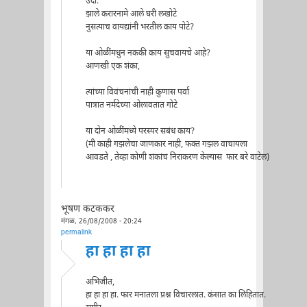
उदा.
झाले करारनामे आले घरी लखोटे
नुसत्याच वायद्यांनी भरतील काय पोटे?
या ओळींमधुन नककी काय सुचवायचे आहे?
आणखी एक शंका,
त्यांच्या विवंचनांची नाही कुणास पर्वा
पात्रात नर्मदेच्या ओलावतात गोटे
या दोन ओळींमध्ये परस्पर सबंध काय?
(मी काही गझलेचा जाणकार नाही, फक्त गझल वाचायला
आवडते , तेव्हा कोणी शंकांचं निराकरण केल्यास फार बरे वाटेल)
भूषण कटककर
मंगळ, 26/08/2008 - 20:24
permalink
हा हा हा हा
अभिजीत,
हा हा हा हा. फार मनातला प्रश्न विचारलात. कंसात का लिहितात.