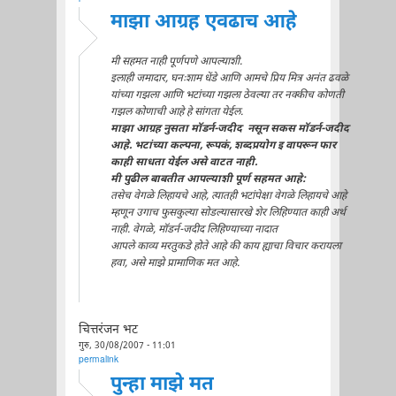
माझा आग्रह एवढाच आहे
मी सहमत नाही पूर्णपणे आपल्याशी.
इलाही जमादार, घनःशाम धेंडे आणि आमचे प्रिय मित्र अनंत ढवळे
यांच्या गझला आणि भटांच्या गझला ठेवल्या तर नक्कीच कोणती
गझल कोणाची आहे हे सांगता येईल.
माझा आग्रह नुसता मॉडर्न-जदीद नसून सकस मॉडर्न-जदीद
आहे. भटांच्या कल्पना, रूपकं, शब्दप्रयोग इ वापरून फार
काही साधता येईल असे वाटत नाही.
मी पुढील बाबतीत आपल्याशी पूर्ण सहमत आहे:
तसेच वेगळे लिहायचे आहे, त्यातही भटांपेक्षा वेगळे लिहायचे आहे
म्हणून उगाच फुसकुल्या सोडल्यासारखे शेर लिहिण्यात काही अर्थ
नाही. वेगळे, मॉडर्न-जदीद लिहिण्याच्या नादात
आपले काव्य मरतुकडे होते आहे की काय ह्याचा विचार करायला
हवा, असे माझे प्रामाणिक मत आहे.
चित्तरंजन भट
गुरु, 30/08/2007 - 11:01
permalink
पुन्हा माझे मत