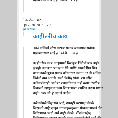
गझलकारावर आहे
ही चिंतेची गोष्ट आहे
.
चित्तरंजन भट
बुध, 29/08/2007 - 17:20
permalink
काहीतरीच काय
तसेच
कविवर्य सुरेश भटांचा प्रभाव जवळपास प्रत्येक
गझलकारावर आहे
ही चिंतेची गोष्ट आहे
.
काहीतरीच काय. माझ्यामते बिलकुल चिंतेची बाब नाही.
इलाही जमादार, घनःशाम धेंडे आणि आमचे प्रिय मित्र
अनंत ढवळे ह्यांचा प्रभाव ओंकारवर असता तर ती अधिक
चिंतेची बाब असती. असो विनोद सोडा. पण वरील
कविवर्यांवरही 'भटीय' प्रभाव दिसत नाही काय! 'भटीय',
रिवायती म्हणून चांगल्या लिखाणाला खारिज करता येणार
नाही, करू नये. हे बहाणे आहेत.
तसेच वेगळे लिहायचे आहे, त्यातही भटांपेक्षा वेगळे
लिहायचे आहे म्हणून उगाच फुसकुल्या सोडल्यासारखे शेर
लिहिण्यात काही अर्थ नाही. वेगळे, मॉडर्न-जदीद