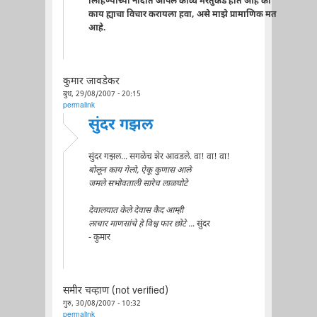
लिहिण्याच्या नादात आपले काव्य मरतुकडे होते आहे की
काय ह्याचा विचार करायला हवा, असे माझे प्रामाणिक मत
आहे.
कुमार जावडेकर
बुध, 29/08/2007 - 20:15
permalink
सुंदर गझल
सुंदर गझल... सगळेच शेर आवडले. वा! वा! वा!
बोलून काय गेलो, ऐकू कुणास आले
जमले सभोवताली सारेच लाळघोटे
देवालयात केले देवास कैद आम्ही
लाचार माणसांचे हे विश्व फार छोटे ..
. सुंदर
- कुमार
समीर चव्हाण (not verified)
गुरु, 30/08/2007 - 10:32
permalink