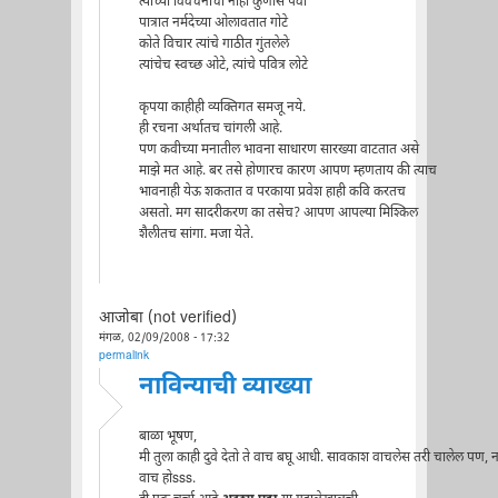
त्यांच्या विवंचनांची नाही कुणास पर्वा
पात्रात नर्मदेच्या ओलावतात गोटे
कोते विचार त्यांचे गाठीत गुंतलेले
त्यांचेच स्वच्छ ओटे, त्यांचे पवित्र लोटे
कृपया काहीही व्यक्तिगत समजू नये.
ही रचना अर्थातच चांगली आहे.
पण कवीच्या मनातील भावना साधारण सारख्या वाटतात असे
माझे मत आहे. बर तसे होणारच कारण आपण म्हणताय की त्याच
भावनाही येऊ शकतात व परकाया प्रवेश हाही कवि करतच
असतो. मग सादरीकरण का तसेच? आपण आपल्या मिश्किल
शैलीतच सांगा. मजा येते.
आजोबा (not verified)
मंगळ, 02/09/2008 - 17:32
permalink
नाविन्याची व्याख्या
बाळा भूषण,
मी तुला काही दुवे देतो ते वाच बघू आधी. सावकाश वाचलेस तरी चालेल पण, न
वाच होsss.