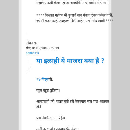
गझलेला कमी लेखणं हा त्या चमचेगिरीतला सर्वात मोठा भाग.
**** विश्वस्त महोदय मी कुणाचे नाव घेऊन टिका केलेली नाही.
इथे मी फक्त काही उदाहरणे दिली आहेत याची नोंद घ्यावी ****
टीकाराम
सोम, 01/09/2008 - 23:39
permalink
या इलाही ये माजरा क्या है ?
६४-बिट्स
जी,
बहुत बहुत शुक्रिया|
आम्हालाही `ती' गझल कुठे तरी ऐकल्याचं जरा जरा आठवत
होतं.
पण नेमकं सांगता येईना.
तुम्ही तर धादांत पुरावाच पेश केला.