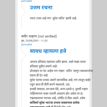
permalink
उत्तम रचना
रचना उत्तम आहे पण `सुरेश भटीय' झाली आहे.
समीर चव्हाण (not verified)
बुध, 29/08/2007 - 11:26
permalink
सावध व्हायला हवे
आपला प्रतिसाद पहायला उशीर झाला. असो माझा त्याला
प्रतिसाद पुढील प्रमाणे आहे:
प्रोत्साहन तर देत आहेच पण गझल `भटीय' म्हणून सावधानतेचा
इशारा ही देत आहे.
सुरेश भटांचा प्रभाव असणे स्वाभाविक आहे, पण त्यातून बाहेर
पडून स्वतःची शैली करणे महत्त्वाचे. उदा.
इलाही जमादार, घनःशाम धेंडे, अनंत ढवळे इ. तुमची गझल
पाहिल्यानंतर फक्त भटांची आठवण होत असेल तर हा
गझलकाराचा पराभव आहे, उमेदीत हे ठीक असते. तसेच
कविवर्य सुरेश भटांचा प्रभाव जवळपास प्रत्येक