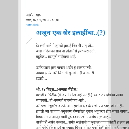
अमित वाघ
मंगळ, 02/09/2008 - 16:09
permalink
अजून एक शेर इलाहींचा..(?)
देर लगी आने मे तुमको शुक्र है फिर भी आए तो...
आस ने दिल का साथ ना छोडा वैसे हम घबराए तो..
बहूतेक... बदायुनी साहेबांचा आहे.
उशीर झाला तुला यायला अखेर तू आलास तरी...
तगमग झाली जरी जिवाची सुटली नाही आस तरी...
इलाही....
श्री. ६४ बिट्स...(अजंता मेंडीस.)
मलाही या पिढीवर(मी वयाने मोठा नाही तरीही.) स्व. भट साहेबांचा प्रभाव
जाणवतो.. तो असणंही सहाजीकच आहे...
तरी पण ते चुकीचं वाटतं. त्या गझलांना दाद देण्याची पण इच्छा होत नाही..
हापशी च्या पाण्याचं अनुकरण होण्यापेक्षा दुधाचं अनुकरण होणं जास्त चांगलं..
विचार मनात आणून गाडी पुढे ढकलायची... असेच सुरू आहे...
बाकीचेही असेच करतात... समीर साहेबांनी या मुद्याला वाचा फोडली हे छान झाल
अमोलनेही (शिरसाट) या मुद्यावर चित्तदां सोबत चर्चा केली होती मराठी गझल