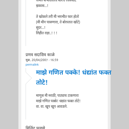
जमले सभोवताली सारेच लाळघोटे
झकास...!
ते खोकले तरी मी भयभीत फार होतो
(मी मौन पाळणारा, ते बोलतात खोटे)
सुंदर...!
लिहीत राहा..! ! !
प्रणव सदाशिव काळे
शुक्र, 20/04/2007 - 16:59
permalink
माझे गणित पक्के! धंद्यांत फक्त
तोटे!
माणूस मी मराठी, पाट्याच टाकणारा
माझे गणित पक्के! धंद्यांत फक्त तोटे!
वा. वा. खूप खूप आवडले.
मिलिंद फणसे