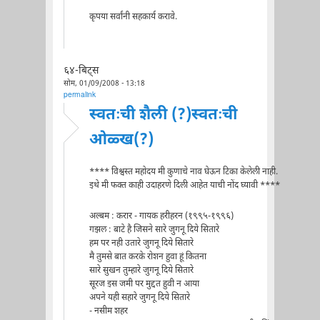
कृपया सर्वांनी सहकार्य करावे.
६४-बिट्स
सोम, 01/09/2008 - 13:18
permalink
स्वतःची शैली (?)स्वतःची
ओळ्ख(?)
**** विश्वस्त महोदय मी कुणाचे नाव घेऊन टिका केलेली नाही.
इथे मी फक्त काही उदाहरणे दिली आहेत याची नोंद घ्यावी ****
अल्बम : करार - गायक हरीहरन (१९९५-१९९६)
गझल : बाटे है जिसने सारे जुगनू दिये सितारे
हम पर नही उतारे जुगनू दिये सितारे
मै तुमसे बात करके रोशन हुवा हूं कितना
सारे सुखन तुम्हारे जुगनू दिये सितारे
सूरज इस जमी पर मुद्दत हुवी न आया
अपने यही सहारे जुगनू दिये सितारे
- नसीम शहर