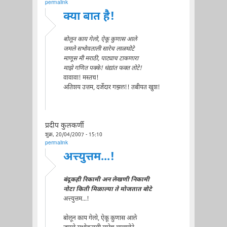
permalink
क्या बात है!
बोलून काय गेलो, ऐकू कुणास आले
जमले सभोवताली सारेच लाळघोटे
माणूस मी मराठी, पाट्याच टाकणारा
माझे गणित पक्के! धंद्यांत फक्त तोटे!
वावावा! मस्तच!
अतिशय उत्तम, दर्जेदार गझल!! तबीयत खुश!
प्रदीप कुलकर्णी
शुक्र, 20/04/2007 - 15:10
permalink
अत्त्युत्तम...!
बंदूकही रिकामी अन लेखणी निकामी
नोटा किती मिळाल्या ते मोजतात बोटे
अत्त्युत्तम...!
बोलून काय गेलो, ऐकू कुणास आले