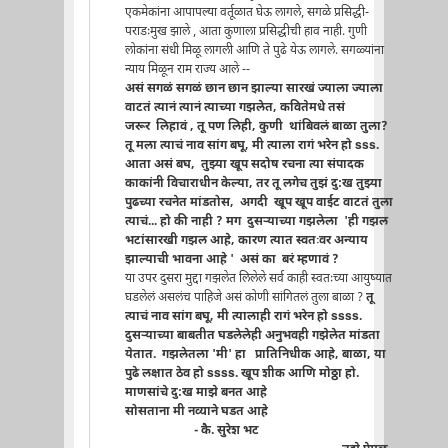
एकमेकांना आपापल्या वर्तूळात घेऊ लागले, सगळे प्रसिद्धी-
पराडःमुख झाले , आता कुणाला प्रसिद्धीची हाव नाही. गुणी
लोकांना संधी मिळू लागली आणि ते पुढे येऊ लागले. सगळ्यांना
न्याय मिळून राम राज्य आले --
असं सगळं सगळं छान छान झाल्या सारखं ज्याला ज्याला
वाटतं त्यानं त्यानं त्याच्या गझलेत, कवितेमधे तसं
जरूर लिहावं , तू पण लिही, कुणी थांबिवलं बाळा तुला?
तू मला त्याचं नाव सांग बघू, मी त्याला रागं भरेन हो sss.
आता असं बघ, तुझ्या खूप सदोष रचना त्या संपादक
काकांनी विचाराधीन केल्या, तर तू लगेच तुझं दु:ख तुझ्या
पुढच्या रचनेत मांडतोस, अगदी खूप खूप वाईट वाटतं तुला
त्याचं... हो की नाही ? मग दुसर्‍याच्या गझलेला 'ही गझल
भटांसारखी गझल आहे, कारण त्यात स्वतःवर अन्याय
झाल्याची भावना आहे '
असं का बरं म्हणावं ?
या उपर दुसरा मुद्दा गझलेत लिलेले सर्व काही स्वतःच्या आयुष्यात
घडलेलं असलंच पाहिजे असं कोणी सांगितलं तुला बाळा ?
तू
त्याचं नाव सांग बघू, मी त्यालाही रागं भरेन हो ssss.
दुसर्‍याच्या बाबतीत घडलेलेही अनुभवही गझेलेत मांडता
येतात. गझलेतला 'मी' हा प्रातिनिधीक आहे, बाळा, या
पुढे लक्षात ठेव हो ssss. खूप शीक आणि मोठ्ठा हो.
माणसांचे दु:ख माझे बनत आहे
सोसताना मी नव्याने घडत आहे
- कै. सुरेश भट