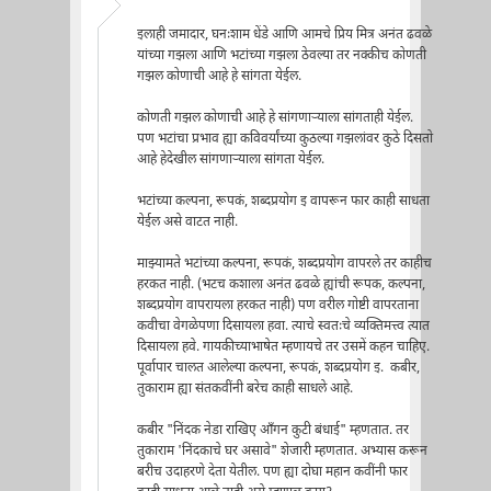
इलाही जमादार, घनःशाम धेंडे आणि आमचे प्रिय मित्र अनंत ढवळे
यांच्या गझला आणि भटांच्या गझला ठेवल्या तर नक्कीच कोणती
गझल कोणाची आहे हे सांगता येईल.
कोणती गझल कोणाची आहे हे सांगणाऱ्याला सांगताही येईल.
पण भटांचा प्रभाव ह्या कविवर्यांच्या कुठल्या गझलांवर कुठे दिसतो
आहे हेदेखील सांगणाऱ्याला सांगता येईल.
भटांच्या कल्पना, रूपकं, शब्दप्रयोग इ वापरून फार काही साधता
येईल असे वाटत नाही.
माझ्यामते भटांच्या कल्पना, रूपकं, शब्दप्रयोग वापरले तर काहीच
हरकत नाही. (भटच कशाला अनंत ढवळे ह्यांची रूपक, कल्पना,
शब्दप्रयोग वापरायला हरकत नाही) पण वरील गोष्टी वापरताना
कवीचा वेगळेपणा दिसायला हवा. त्याचे स्वतःचे व्यक्तिमत्त्व त्यात
दिसायला हवे. गायकीच्याभाषेत म्हणायचे तर उसमें कहन चाहिए.
पूर्वापार चालत आलेल्या कल्पना, रूपकं, शब्दप्रयोग इ. कबीर,
तुकाराम ह्या संतकवींनी बरेच काही साधले आहे.
कबीर "निंदक नेडा राखिए आँगन कुटी बंधाई" म्हणतात. तर
तुकाराम 'निंदकाचे घर असावे" शेजारी म्हणतात. अभ्यास करून
बरीच उदाहरणे देता येतील. पण ह्या दोघा महान कवींनी फार