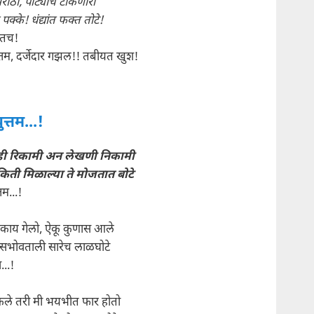
राठी, पाट्याच टाकणारा
क्के! धंद्यांत फक्त तोटे!
्तच!
तम, दर्जेदार गझल!! तबीयत खुश!
युत्तम...!
ही रिकामी अन लेखणी निकामी
किती मिळाल्या ते मोजतात बोटे
्तम...!
 काय गेलो, ऐकू कुणास आले
सभोवताली सारेच लाळघोटे
..!
कले तरी मी भयभीत फार होतो