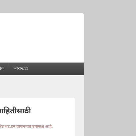
राय
बाराखडी
माहितीसाठी
ुरेशभट.इन वाचनमात्र उपलब्ध आहे.