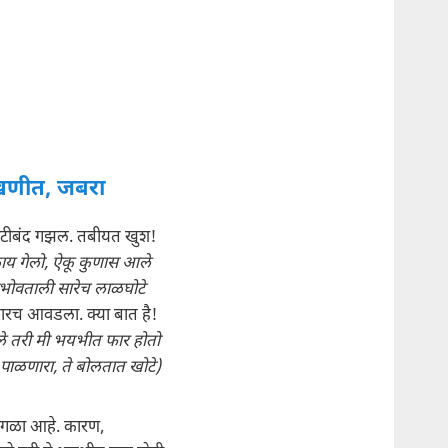
णीत, जबरा
गोटीबंद गझल. तबीयत खुश!
ाय गेलो, ऐकू कुणास आले
ोवताली सारेच लाळघोटे
फारच आवडला. क्या बात है!
े तरी मी भयभीत फार होतो
 पाळणारा, ते बोलतात खोटे)
 वेगळा आहे. कारण,