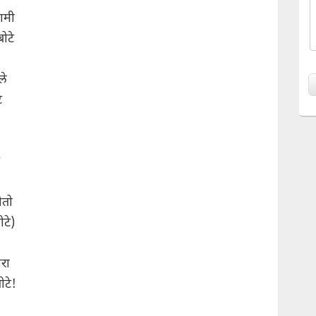
ामी
ोटे
ले
े
ोतो
टे)
रा
ोटे!