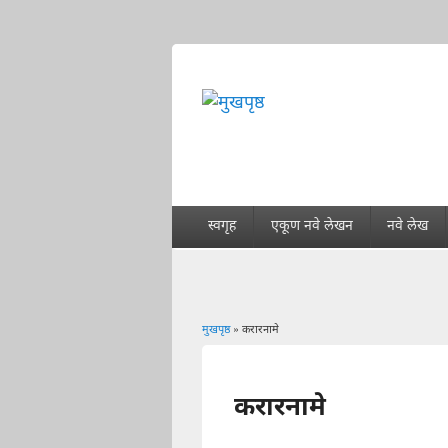
स्वगृह
एकूण नवे लेखन
नवे लेख
मुखपृष्ठ
» करारनामे
You are here
करारनामे