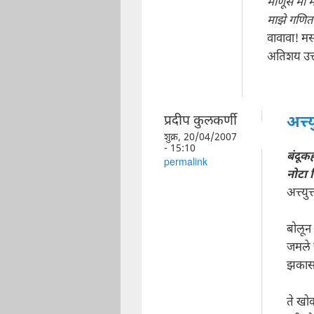
माणूस मी म
माझे गणित प
वावावा! मस
अतिशय उत्
प्रदीप कुलकर्णी
अत्त्
शुक्र, 20/04/2007
- 15:10
बंदूक
permalink
नोटा 
अत्त्युत
बोलून
जमले 
झकास.
ते खो