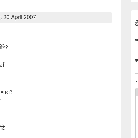
, 20 April 2007
य
व
ोटे?
प
्वा
लणारा?
े
ोटे