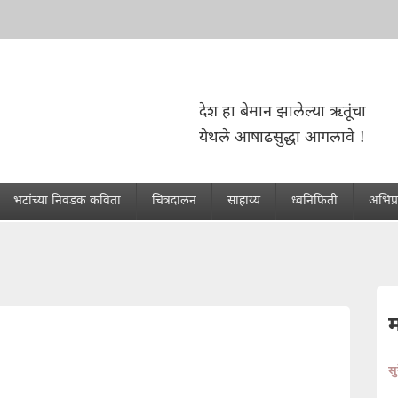
देश हा बेमान झालेल्या ऋतूंचा
येथले आषाढसुद्धा आगलावे !
भटांच्या निवडक कविता
चित्रदालन
साहाय्य
ध्वनिफिती
अभिप्
स