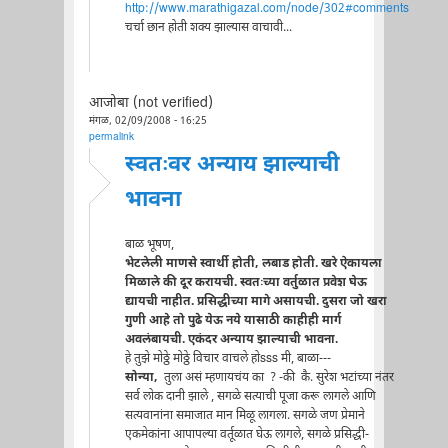
http://www.marathigazal.com/node/302#comments
चर्चा छान होती शक्य झाल्यास वाचावी...
आजोबा (not verified)
मंगळ, 02/09/2008 - 16:25
permalink
स्वतःवर अन्याय झाल्याची
भावना
बाळ भूषण,
भेटलेली माणसे स्वार्थी होती, लबाड होती. खरे ऐकायला
मिळाले की दूर करायची. स्वतःच्या वर्तुळात प्रवेश घेऊ
द्यायची नाहीत. प्रसिद्धीच्या मागे असायची. दुसरा जो खरा
गुणी आहे तो पुढे येऊ नये यासाठी काहीही मार्ग
अवलंबायची. एकंदर अन्याय झाल्याची भावना.
हे तुझे मोठ्ठे मोठ्ठे विचार वाचले होsss मी, बाळा---
सोन्या,
तुला असं म्हणायचंय का ? -की कै. सुरेश भटांच्या नंतर
सर्व लोक दानी झाले , सगळे सत्याची पूजा करू लागले आणि
सत्यवानांना समाजात मान मिळू लागला. सगळे जण प्रेमाने
एकमेकांना आपापल्या वर्तूळात घेऊ लागले, सगळे प्रसिद्धी-