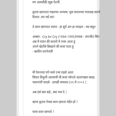
मग आमचीही ट्युब पेटली.
ह्याला म्हणतात गझलचा अभ्यास. मूळ शायरच्या नावासह संदर्भ
दिलात .व्वा भई व्वा!
ते काय म्हणतात त्याला - हा सूर्य अन हा जयद्रथ - घ्या बघून
अल्बम : Cry for Cry (1994-1995)गायक : जगजीत सिंग
अब मै राशन की कतारों मे नजर आता हूं
अपने खेतोंसे बिछडने की सजा पाता हूं
- खलील धनतेजवी
मी रेशनच्या रांगे मध्ये उभा राह्तो आता
शिवार विकुनी आल्याची मी सजा भोगतो आतागझल संग्रह:
भावनांची वादळे - इलाही जमादार (२९ मे २००१ )
अब इसे क्या कहे , क्या नाम दे |
खरंच ह्याला नेमकं काय म्हणता येईल हो ?
याला काय म्हणावे ?