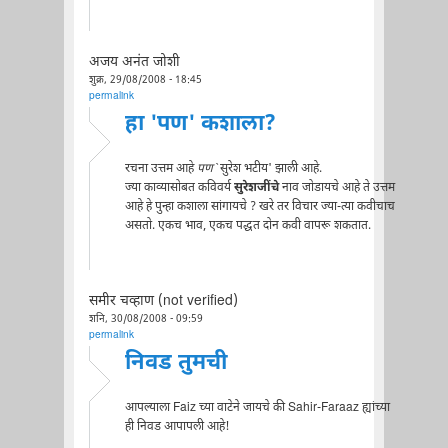
अजय अनंत जोशी
शुक्र, 29/08/2008 - 18:45
permalink
हा 'पण' कशाला?
रचना उत्तम आहे
पण
`सुरेश भटीय' झाली आहे.
ज्या काव्यासोबत कविवर्य
सुरेशजींचे
नाव जोडायचे आहे ते उत्तम
आहे हे पुन्हा कशाला सांगायचे ? खरे तर विचार ज्या-त्या कवीचाच
असतो. एकच भाव, एकच पद्धत दोन कवी वापरू शकतात.
समीर चव्हाण (not verified)
शनि, 30/08/2008 - 09:59
permalink
निवड तुमची
आपल्याला Faiz च्या वाटेने जायचे की Sahir-Faraaz ह्यांच्या
ही निवड आपापली आहे!