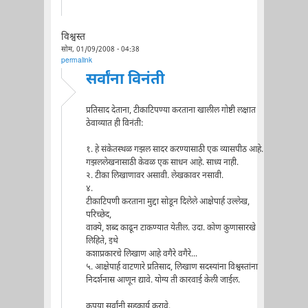
विश्वस्त
सोम, 01/09/2008 - 04:38
permalink
सर्वांना विनंती
प्रतिसाद देताना, टीकाटिपण्या करताना खालील गोष्टी लक्षात
ठेवाव्यात ही विनंती:
१. हे संकेतस्थळ गझल सादर करण्यासाठी एक व्यासपीठ आहे.
गझललेखनासाठी केवळ एक साधन आहे. साध्य नाही.
२. टीका लिखाणावर असावी. लेखकावर नसावी.
४.
टीकाटिपणी करताना मुद्दा सोडून दिलेले आक्षेपार्ह उल्लेख,
परिच्छेद,
वाक्ये, शब्द काढून टाकण्यात येतील. उदा. कोण कुणासारखे
लिहिते, इथे
कशाप्रकारचे लिखाण आहे वगैरे वगैरे...
५. आक्षेपार्ह वाटणारे प्रतिसाद, लिखाण सदस्यांना विश्वस्तांना
निदर्शनास आणून द्यावे. योग्य ती कारवाई केली जाईल.
कृपया सर्वांनी सहकार्य करावे.