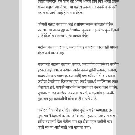
इलाही जमादार, घनःशाम धेंडे आणि आमचे प्रिय मित्र अनंत ढवळे
यांच्या गझला आणि भटांच्या गझला ठेवल्या तर नक्कीच कोणती
गझल कोणाची आहे हे सांगता येईल.
कोणती गझल कोणाची आहे हे सांगणाऱ्याला सांगताही येईल.
पण भटांचा प्रभाव ह्या कविवर्यांच्या कुठल्या गझलांवर कुठे दिसतो
आहे हेदेखील सांगणाऱ्याला सांगता येईल.
भटांच्या कल्पना, रूपकं, शब्दप्रयोग इ वापरून फार काही साधता
येईल असे वाटत नाही.
माझ्यामते भटांच्या कल्पना, रूपकं, शब्दप्रयोग वापरले तर काहीच
हरकत नाही. (भटच कशाला अनंत ढवळे ह्यांची रूपक, कल्पना,
शब्दप्रयोग वापरायला हरकत नाही) पण वरील गोष्टी वापरताना
कवीचा वेगळेपणा दिसायला हवा. त्याचे स्वतःचे व्यक्तिमत्त्व त्यात
दिसायला हवे. गायकीच्याभाषेत म्हणायचे तर उसमें कहन चाहिए.
पूर्वापार चालत आलेल्या कल्पना, रूपकं, शब्दप्रयोग इ. कबीर,
तुकाराम ह्या संतकवींनी बरेच काही साधले आहे.
कबीर "निंदक नेडा राखिए आँगन कुटी बंधाई" म्हणतात. तर
तुकाराम 'निंदकाचे घर असावे" शेजारी म्हणतात. अभ्यास करून
बरीच उदाहरणे देता येतील. पण ह्या दोघा महान कवींनी फार
काही साधता आले नाही असे म्हणाल काय?