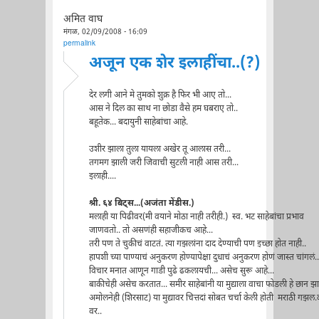
अमित वाघ
मंगळ, 02/09/2008 - 16:09
permalink
अजून एक शेर इलाहींचा..(?)
देर लगी आने मे तुमको शुक्र है फिर भी आए तो...
आस ने दिल का साथ ना छोडा वैसे हम घबराए तो..
बहूतेक... बदायुनी साहेबांचा आहे.
उशीर झाला तुला यायला अखेर तू आलास तरी...
तगमग झाली जरी जिवाची सुटली नाही आस तरी...
इलाही....
श्री. ६४ बिट्स...(अजंता मेंडीस.)
मलाही या पिढीवर(मी वयाने मोठा नाही तरीही.) स्व. भट साहेबांचा प्रभाव
जाणवतो.. तो असणंही सहाजीकच आहे...
तरी पण ते चुकीचं वाटतं. त्या गझलांना दाद देण्याची पण इच्छा होत नाही..
हापशी च्या पाण्याचं अनुकरण होण्यापेक्षा दुधाचं अनुकरण होणं जास्त चांगलं..
विचार मनात आणून गाडी पुढे ढकलायची... असेच सुरू आहे...
बाकीचेही असेच करतात... समीर साहेबांनी या मुद्याला वाचा फोडली हे छान झाल
अमोलनेही (शिरसाट) या मुद्यावर चित्तदां सोबत चर्चा केली होती मराठी गझल
वर..