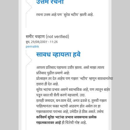
उत्तम रचना
रचना उत्तम आहे पण `सुरेश भटीय' झाली आहे.
समीर चव्हाण (not verified)
बुध, 29/08/2007 - 11:26
permalink
सावध व्हायला हवे
आपला प्रतिसाद पहायला उशीर झाला. असो माझा त्याला
प्रतिसाद पुढील प्रमाणे आहे:
प्रोत्साहन तर देत आहेच पण गझल `भटीय' म्हणून सावधानतेचा
इशारा ही देत आहे.
सुरेश भटांचा प्रभाव असणे स्वाभाविक आहे, पण त्यातून बाहेर
पडून स्वतःची शैली करणे महत्त्वाचे. उदा.
इलाही जमादार, घनःशाम धेंडे, अनंत ढवळे इ. तुमची गझल
पाहिल्यानंतर फक्त भटांची आठवण होत असेल तर हा
गझलकाराचा पराभव आहे, उमेदीत हे ठीक असते. तसेच
कविवर्य सुरेश भटांचा प्रभाव जवळपास प्रत्येक
गझलकारावर आहे
ही चिंतेची गोष्ट आहे
.