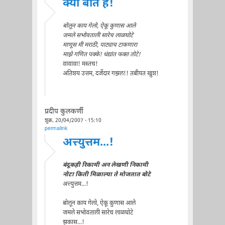
क्या बात है!
बोलून काय गेलो, ऐकू कुणास आले
जमले सभोवताली सारेच लाळघोटे
माणूस मी मराठी, पाट्याच टाकणारा
माझे गणित पक्के! धंद्यांत फक्त तोटे!
वावावा! मस्तच!
अतिशय उत्तम, दर्जेदार गझल!! तबीयत खुश!
प्रदीप कुलकर्णी
शुक्र, 20/04/2007 - 15:10
permalink
अत्त्युत्तम...!
बंदूकही रिकामी अन लेखणी निकामी
नोटा किती मिळाल्या ते मोजतात बोटे
अत्त्युत्तम...!
बोलून काय गेलो, ऐकू कुणास आले
जमले सभोवताली सारेच लाळघोटे
झकास...!