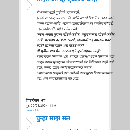
मी सहमत नाही पूर्णपणे आपल्याशी.
इलाही जमादार, घनःशाम धेंडे आणि आमचे प्रिय मित्र अनंत ढवळे
यांच्या गझला आणि भटांच्या गझला ठेवल्या तर नक्कीच कोणती
गझल कोणाची आहे हे सांगता येईल.
माझा आग्रह नुसता मॉडर्न-जदीद नसून सकस मॉडर्न-जदीद
आहे. भटांच्या कल्पना, रूपकं, शब्दप्रयोग इ वापरून फार
काही साधता येईल असे वाटत नाही.
मी पुढील बाबतीत आपल्याशी पूर्ण सहमत आहे:
तसेच वेगळे लिहायचे आहे, त्यातही भटांपेक्षा वेगळे लिहायचे आहे
म्हणून उगाच फुसकुल्या सोडल्यासारखे शेर लिहिण्यात काही अर्थ
नाही. वेगळे, मॉडर्न-जदीद लिहिण्याच्या नादात
आपले काव्य मरतुकडे होते आहे की काय ह्याचा विचार करायला
हवा, असे माझे प्रामाणिक मत आहे.
चित्तरंजन भट
गुरु, 30/08/2007 - 11:01
permalink
पुन्हा माझे मत