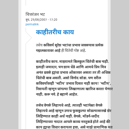
चित्तरंजन भट
बुध, 29/08/2007 - 17:20
permalink
काहीतरीच काय
तसेच
कविवर्य सुरेश भटांचा प्रभाव जवळपास प्रत्येक
गझलकारावर आहे
ही चिंतेची गोष्ट आहे
.
काहीतरीच काय. माझ्यामते बिलकुल चिंतेची बाब नाही.
इलाही जमादार, घनःशाम धेंडे आणि आमचे प्रिय मित्र
अनंत ढवळे ह्यांचा प्रभाव ओंकारवर असता तर ती अधिक
चिंतेची बाब असती. असो विनोद सोडा. पण वरील
कविवर्यांवरही 'भटीय' प्रभाव दिसत नाही काय! 'भटीय',
रिवायती म्हणून चांगल्या लिखाणाला खारिज करता येणार
नाही, करू नये. हे बहाणे आहेत.
तसेच वेगळे लिहायचे आहे, त्यातही भटांपेक्षा वेगळे
लिहायचे आहे म्हणून उगाच फुसकुल्या सोडल्यासारखे शेर
लिहिण्यात काही अर्थ नाही. वेगळे, मॉडर्न-जदीद
लिहिण्याच्या नादात आपले काव्य मरतुकडे होते आहे की
काय ह्याचा विचार करायला हवा, असे माझे प्रामाणिक मत