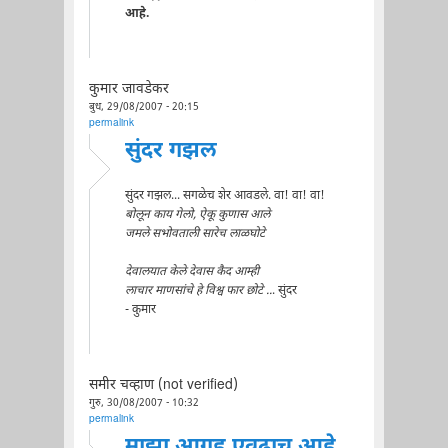
आहे.
कुमार जावडेकर
बुध, 29/08/2007 - 20:15
permalink
सुंदर गझल
सुंदर गझल... सगळेच शेर आवडले. वा! वा! वा!
बोलून काय गेलो, ऐकू कुणास आले
जमले सभोवताली सारेच लाळघोटे
देवालयात केले देवास कैद आम्ही
लाचार माणसांचे हे विश्व फार छोटे ..
. सुंदर
- कुमार
समीर चव्हाण (not verified)
गुरु, 30/08/2007 - 10:32
permalink
माझा आग्रह एवढाच आहे