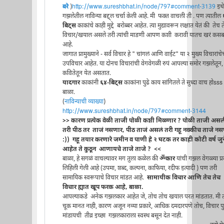
बरे
)
http://www.sureshbhat.in/node/797#comment-3139
इथे
गझलेतील नाविन्या बद्द्ल चर्चा केली आहे. मी फक्त वाचली ती . पण त्यातील
बिट्स
काकांचे काही मुद्दे बरोब्बर आहेत. त्या मुद्यावरून लक्षात येतं की तेच 
विचार/खयाल असले तरी त्यांची माडणी आपण कशी करावी यातच खरं कस
आहे.
जागात प्रामुख्याने - सर्व विचार हे " चांगलं आणि वाईट" या २ मुख्य विचारांचे
उपविचार आहेत. या दोनच विचारांची वेगवेगळी रुपं आपल्या समोर गझलेतून,
कवितेतून येत असतात.
यादगार
काकांनी
६४-बिट्स
काकांना पुढे काय सांगितले ते सुध्दा वाच होsss
बाळा.
(
नाविन्याची व्याख्या
)
http://www.sureshbhat.in/node/797#comment-3144
>> कारण प्रत्येक वेळी ताजी पोळी कशी मिळ्णार ? पोळी ताजी अस
तरी पीठ तर ताजं नसणार, पीठ ताजं असलं तरी गहू नक्कीच ताजे न
:)) गहू तयार करणारे जमीन व पाणी हे २ घटक तर काही कोटी वर्ष जुन
आहेत ते कुठून आणायचे ताजे ताजे ? <<
बाळा, हे सगळं वाचल्यावर मग तुला कळेल की
ॐकार
यांची गझल वेगळ्या प्र
लिहिली गेली आहे (उपमा, शब्द, कल्पना, काफिया, रदीफ इत्यादी ) पण तरी
सामायिक स्वरूपाचे विचार मांडत आहे.
सामायीक विचार आणि तेच तेच
विचार ह्यात खूप फरक आहे, बाळा.
आपल्याकडे अनेक गझलकार आहेत जे, तोच तोच खयाल परत मांडतात. मी त्
चूक मानत नाही, कारण अजून नव्या प्रकारे, आधिक दमदारपणे तोच, विचार पुन
मांडायची तीव्र इच्छा गझलकाराला स्वस्थ बसून देत नाही.