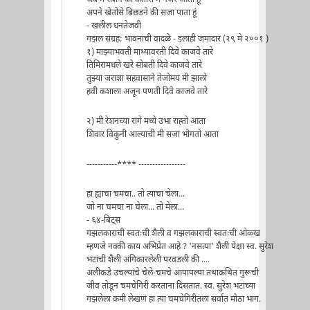
अपने खेतोंसे बिछडने की सजा पाता हूं
- खलील धनतेजवी
गझल संग्रह: भावनांची वादळे - इलाही जमादार (२९ मे २००१ )
१) माझ्याभवती माथ्यावरती दिवे काजवे तारे
तिमिरामधले खरे सोबती दिवे काजवे तारे
तुझ्या जराशा सहवासाने तेजोमय मी झालो
हवी कशाला अजून पणती दिवे काजवे तारे
२) मी रेशनच्या रांगे मध्ये उभा राह्तो आता
शिवार विकुनी आल्याची मी सजा भोगतो आता
-----------**** -----------------
हा ह्याचा चमचा.. तो त्याचा चेला...
जो ना चमचा ना चेला... तो मेला...
- ६४-बिट्स
गझलकाराची स्वतःची शैली व गझलकाराची स्वतःची ओळ्ख
म्हणजे नक्की काय अभिप्रेत आहे ? 'नसत्या' शैली पेक्षा स्व. सुरेश
भटांची शैली अंगिकारलेली परवडली की ....
अलीकडे उचल्यांचे चेले-चमचे आपापल्या तथाकथित गुरूची
जीव तोडून चमचेगिरी करताना दिसतात. स्व. सुरेश भटांच्या
गझलेला कमी लेखणं हा त्या चमचेगिरीतला सर्वात मोठा भाग.