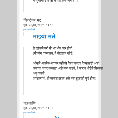
मी युगांचा उपाशी! मी गझलेचा अधाशी!!
चित्तरंजन भट
शुक्र, 20/04/2007 - 14:18
permalink
माझ्या मते
ते खोकले तरी मी भयभीत फार होतो
(मी मौन पाळणारा, ते बोलतात खोटे)
ओघाने आलील अवांतर माहिती किंवा कारण देण्यासाठी अशा
कंसांचा वापर करतात, असे मला वाटते. हे कारण थोडेसे तिरकस
असू शकते.
उदाहरणार्थ, तो नापास झाला. (तो तसा हुशारही कुठे होता)
चक्रपाणि
शुक्र, 20/04/2007 - 14:33
permalink