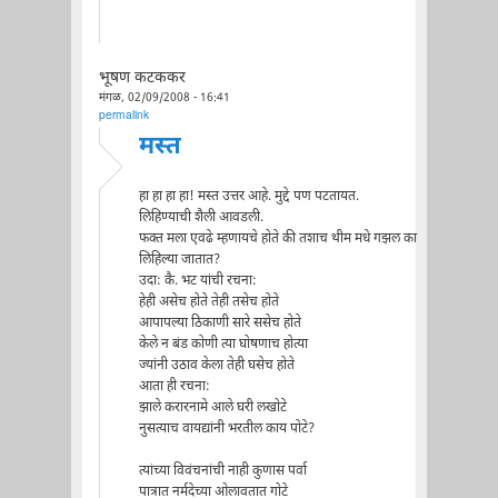
भूषण कटककर
मंगळ, 02/09/2008 - 16:41
permalink
मस्त
हा हा हा हा! मस्त उत्तर आहे. मुद्दे पण पटतायत.
लिहिण्याची शैली आवडली.
फक्त मला एवढे म्हणायचे होते की तशाच थीम मधे गझल का
लिहिल्या जातात?
उदा: कै. भट यांची रचना:
हेही असेच होते तेही तसेच होते
आपापल्या ठिकाणी सारे ससेच होते
केले न बंड कोणी त्या घोषणाच होत्या
ज्यांनी उठाव केला तेही घसेच होते
आता ही रचना:
झाले करारनामे आले घरी लखोटे
नुसत्याच वायद्यांनी भरतील काय पोटे?
त्यांच्या विवंचनांची नाही कुणास पर्वा
पात्रात नर्मदेच्या ओलावतात गोटे