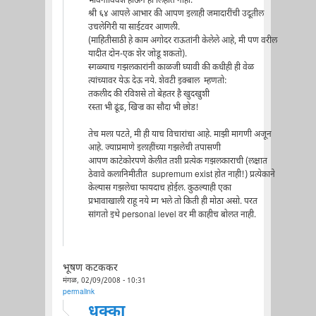
भावनाविवश होऊन ही लिहीत नाही.
श्री ६४ आपले आभार की आपण इलाही जमादारींची उदूतील
उचलेगिरी या साईटवर आणली.
(माहितीसाठी हे काम अगोदर राऊतांनी केलेले आहे, मी पण वरील
यादीत दोन-एक शेर जोडू शकतो).
स्गळ्याच गझलकारांनी काळजी घ्यावी की कधीही ही वेळ
त्यांच्यावर येऊ देऊ नये. शेवटी इ़क्बाल म्हणतो:
तकलीद की रविशसे तो बेहतर है खुदखुशी
रस्ता भी ढूंढ, खिज्र का सौदा भी छोड!
तेच मला पटते, मी ही याच विचारांचा आहे. माझी मागणी अजून
आहे. ज्याप्रमाणे इलाहींच्या गझलेची तपासणी
आपण काटेकोरपणे केलीत तशी प्रत्येक गझलकाराची (लक्षात
ठेवावे कलानिमीतीत supremum exist होत नाही!) प्रत्येकाने
केल्यास गझलेचा फायदाच होईल. कुठल्याही एका
प्रभावाखाली राहू नये म्ग भले तो किती ही मोठा असो. परत
सांगतो इथे personal level वर मी काहीच बोलत नाही.
भूषण कटककर
मंगळ, 02/09/2008 - 10:31
permalink
धक्का