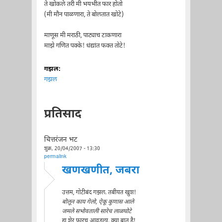
ते खोकले तरी मी भयभीत फार होतो
(मी मौन पाळणारा, ते बोलतात खोटे)
माणूस मी मराठी, पाट्याच टाकणारा
माझे गणित पक्के! धंद्यांत फक्त तोटे!
गझल:
गझल
प्रतिसाद
चित्तरंजन भट
शुक्र, 20/04/2007 - 13:30
permalink
खणखणीत, जबरा
उत्तम, गोटीबंद गझल. तबीयत खुश!
बोलून काय गेलो, ऐकू कुणास आले
जमले सभोवताली सारेच लाळघोटे
हा शेर फारच आवडला. क्या बात है!