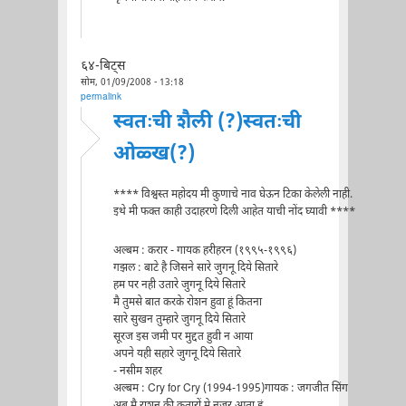
६४-बिट्स
सोम, 01/09/2008 - 13:18
permalink
स्वतःची शैली (?)स्वतःची
ओळ्ख(?)
**** विश्वस्त महोदय मी कुणाचे नाव घेऊन टिका केलेली नाही.
इथे मी फक्त काही उदाहरणे दिली आहेत याची नोंद घ्यावी ****
अल्बम : करार - गायक हरीहरन (१९९५-१९९६)
गझल : बाटे है जिसने सारे जुगनू दिये सितारे
हम पर नही उतारे जुगनू दिये सितारे
मै तुमसे बात करके रोशन हुवा हूं कितना
सारे सुखन तुम्हारे जुगनू दिये सितारे
सूरज इस जमी पर मुद्दत हुवी न आया
अपने यही सहारे जुगनू दिये सितारे
- नसीम शहर
अल्बम : Cry for Cry (1994-1995)गायक : जगजीत सिंग
अब मै राशन की कतारों मे नजर आता हूं