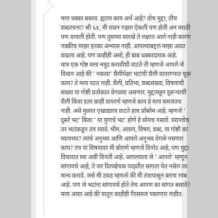
मला धक्का बसला. ह्याला काय अर्थ आहे? तोच मुद्दा, तीच
शब्दरचना? श्री ६४, मी राशन गझल ऐकली पण होती अन मराठी
पण वाचली होती. पण तुमच्या सारखे ते लक्षात आले नाही कारण
नक्कीच माझा इतका अभ्यास नाही. आपल्याबद्दल माझा आदर
वाढला आहे. पण काहीही असो, ही बाब धक्कादायक आहे.
मात्र एक गोष्ट मला नमूद करावीशी वाटते ती म्हणजे आपले जे
विधान आहे की ' नसत्या' शैलीपेक्षा भटांची शैली वापरण्यात चूक
काय? ते मला पटत नाही. शैली, प्रतिभा, शब्दसंख्या, विषयांची
संख्या या गोष्टी प्रत्येकात वेगळ्या असणार. मुद्दामहून दुसर्‍याची
शैली किंवा इतर काही वापरणे म्हणजे काय हे मला समजतच
नाही. असे मुळात एखाद्याला वाटते हाच प्रॉब्लेम आहे. म्हणजे '
दुसरे भट' किंवा ' या युगाचे भट' होणे हे ध्येयच नसावे. घ्यायचेच
तर भटांकडून तंत्र घ्यावे. थीम, आशय, विषय, शब्द, या गोष्टी का
घ्यायच्या? त्यांचे अनुभव आणि आपले अनुभव वेगळे नसणार
काय? तंत्र या विषयावर मी बोलणे म्हणजे विनोद आहे, पण मुद्दा
विचारात घ्या अशी विनंती आहे. आपल्याला जे ' आपले' म्हणून
सांगायचे आहे, ते जर दिलखेचक पद्ध्तीत सांगता येत नसेल तर
मान्य करावे. जसे मी उघड म्हणतो की मी तंत्रापासून बराच लांब
आहे. पण जे भटांना सांगायचे होते तेच आपण का सांगत बसावे?
मला आशा आहे की यातून काहीही गैरसमज पसरणार नाहीत.