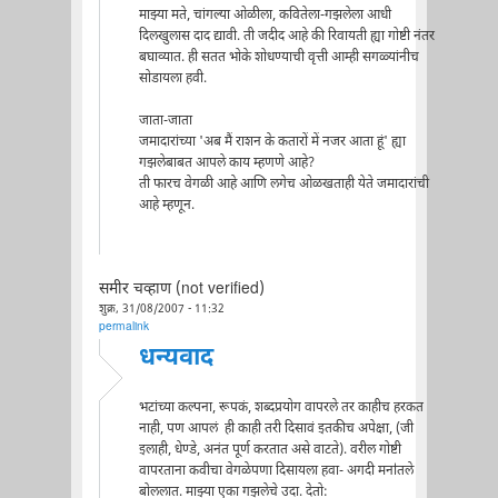
माझ्या मते, चांगल्या ओळीला, कवितेला-गझलेला आधी
दिलखुलास दाद द्यावी. ती जदीद आहे की रिवायती ह्या गोष्टी नंतर
बघाव्यात. ही सतत भोके शोधण्याची वृत्ती आम्ही सगळ्यांनीच
सोडायला हवी.
जाता-जाता
जमादारांच्या 'अब मैं राशन के कतारों में नजर आता हूं' ह्या
गझलेबाबत आपले काय म्हणणे आहे?
ती फारच वेगळी आहे आणि लगेच ओळखताही येते जमादारांची
आहे म्हणून.
समीर चव्हाण (not verified)
शुक्र, 31/08/2007 - 11:32
permalink
धन्यवाद
भटांच्या कल्पना, रूपकं, शब्दप्रयोग वापरले तर काहीच हरकत
नाही, पण आपलं ही काही तरी दिसावं इतकीच अपेक्षा, (जी
इलाही, धेण्डे, अनंत पूर्ण करतात असे वाटते). वरील गोष्टी
वापरताना कवीचा वेगळेपणा दिसायला हवा- अगदी मना॑तले
बोललात. माझ्या एका गझलेचे उदा. देतो: