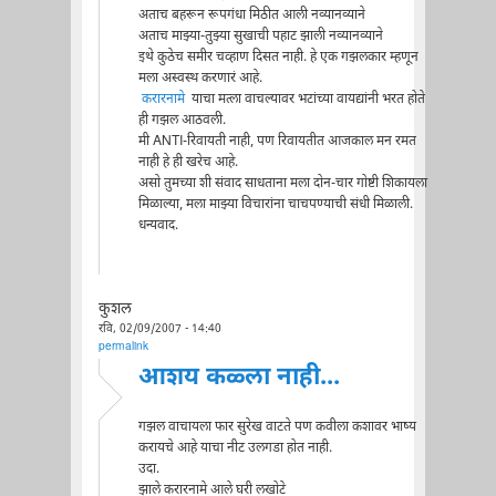
अताच बहरून रूपगंधा मिठीत आली नव्यानव्याने
अताच माझ्या-तुझ्या सुखाची पहाट झाली नव्यानव्याने
इथे कुठेच समीर चव्हाण दिसत नाही. हे एक गझलकार म्हणून
मला अस्वस्थ करणारं आहे.
करारनामे
याचा मत्ला वाचल्यावर भटांच्या वायद्यांनी भरत होते
ही गझल आठवली.
मी ANTI-रिवायती नाही, पण रिवायतीत आजकाल मन रमत
नाही हे ही खरेच आहे.
असो तुमच्या शी संवाद साधताना मला दोन-चार गोष्टी शिकायला
मिळाल्या, मला माझ्या विचारांना चाचपण्याची संधी मिळाली.
धन्यवाद.
कुशल
रवि, 02/09/2007 - 14:40
permalink
आशय कळ्ला नाही...
गझल वाचायला फार सुरेख वाटते पण कवीला कशावर भाष्य
करायचे आहे याचा नीट उलगडा होत नाही.
उदा.
झाले करारनामे आले घरी लखोटे