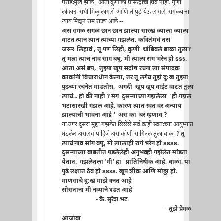
पराडःमुख झाले , आता कुणाला प्रसिद्धीची हाव नाही. गुणी
लोकांना संधी मिळू लागली आणि ते पुढे येऊ लागले. सगळ्यांना
न्याय मिळून राम राज्य आले --
असं सगळं सगळं छान छान झाल्या सारखं ज्याला ज्याला
वाटतं त्यानं त्यानं त्याच्या गझलेत, कवितेमधे तसं
जरूर लिहावं , तू पण लिही, कुणी थांबिवलं बाळा तुला?
तू मला त्याचं नाव सांग बघू, मी त्याला रागं भरेन हो sss.
आता असं बघ, तुझ्या खूप सदोष रचना त्या संपादक
काकांनी विचाराधीन केल्या, तर तू लगेच तुझं दु:ख तुझ्या
पुढच्या रचनेत मांडतोस, अगदी खूप खूप वाईट वाटतं तुला
त्याचं... हो की नाही ? मग दुसर्‍याच्या गझलेला 'ही गझल
भटांसारखी गझल आहे, कारण त्यात स्वतःवर अन्याय
झाल्याची भावना आहे '
असं का बरं म्हणावं ?
या उपर दुसरा मुद्दा गझलेत लिलेले सर्व काही स्वतःच्या आयुष्यात
घडलेलं असलंच पाहिजे असं कोणी सांगितलं तुला बाळा ?
तू
त्याचं नाव सांग बघू, मी त्यालाही रागं भरेन हो ssss.
दुसर्‍याच्या बाबतीत घडलेलेही अनुभवही गझेलेत मांडता
येतात. गझलेतला 'मी' हा प्रातिनिधीक आहे, बाळा, या
पुढे लक्षात ठेव हो ssss. खूप शीक आणि मोठ्ठा हो.
माणसांचे दु:ख माझे बनत आहे
सोसताना मी नव्याने घडत आहे
- कै. सुरेश भट
-
तुझे प्रेमळ
आजोबा