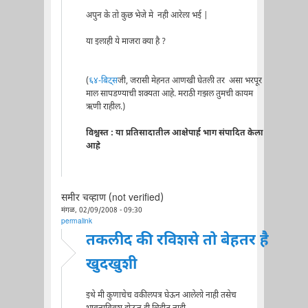
अपुन के तो कुछ भेजे मे नही आरेला भई |
या इलाही ये माजरा क्या है ?
(
६४-बिट्स
जी, जरासी मेहनत आणखी घेतली तर असा भरपूर
माल सापडण्याची शक्यता आहे. मराठी गझल तुमची कायम
ऋणी राहील.)
विश्वस्त : या प्रतिसादातील आक्षेपार्ह भाग संपादित केला
आहे
समीर चव्हाण (not verified)
मंगळ, 02/09/2008 - 09:30
permalink
तकलीद की रविशसे तो बेहतर है
खुदखुशी
इथे मी कुणाचेच वकीलपत्र घेऊन आलेलो नाही तसेच