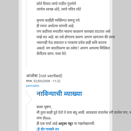
कोते विचार त्यांचे गाठीत गुंतलेले
त्यांचेच स्वच्छ ओटे, त्यांचे पवित्र लोटे
कृपया काहीही व्यक्तिगत समजू नये.
ही रचना अर्थातच चांगली आहे.
पण कवीच्या मनातील भावना साधारण सारख्या वाटतात असे
माझे मत आहे. बर तसे होणारच कारण आपण म्हणताय की त्याच
भावनाही येऊ शकतात व परकाया प्रवेश हाही कवि करतच
असतो. मग सादरीकरण का तसेच? आपण आपल्या मिश्किल
शैलीतच सांगा. मजा येते.
आजोबा (not verified)
मंगळ, 02/09/2008 - 17:32
permalink
नाविन्याची व्याख्या
बाळा भूषण,
मी तुला काही दुवे देतो ते वाच बघू आधी. सावकाश वाचलेस तरी चालेल पण, न
वाच होsss.
ही एक चर्चा आहे
अदृश्य पट्टा
या गझलेखालची.
(
हे शेर गाळ्ले तर