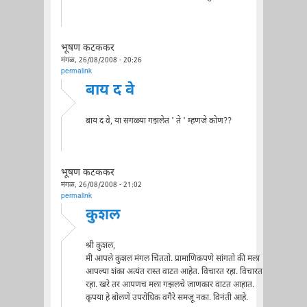
भूषण कटककर
मंगळ, 26/08/2008 - 20:26
permalink
बाय द वे
बाय द वे, या सगळ्या गझलेत ' ते ' म्हणजे कोण??
भूषण कटककर
मंगळ, 26/08/2008 - 21:02
permalink
कुशल
श्री कुशल,
मी आपले कुशल मंगल चिंततो. प्रामाणिकपणे सांगतो की मला
आपल्या शंका अत्यंत रास्त वाटत आहेत. विचारत रहा. विचारत
रहा. खरे तर आपणच मला गझलचे जाणकार वाटत आहात.
कृपया हे बोलणे उपरोधिक वगैरे समजू नका. विनंती आहे.