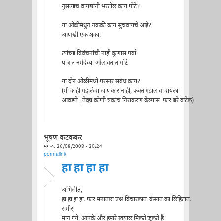
नुसत्याच वायद्यांनी भरतील काय पोटे?
या ओळींमधुन नककी काय सुचवायचे आहे?
आणखी एक शंका,
त्यांच्या विवंचनांची नाही कुणास पर्वा
पात्रात नर्मदेच्या ओलावतात गोटे
या दोन ओळींमध्ये परस्पर सबंध काय?
(मी काही गझलेचा जाणकार नाही, फक्त गझल वाचायला
आवडते , तेव्हा कोणी शंकांचं निराकरण केल्यास फार बरे वाटेल)
भूषण कटककर
मंगळ, 26/08/2008 - 20:24
permalink
हा हा हा हा
अभिजीत,
हा हा हा हा. फार मनातला प्रश्न विचारलात. कंसात का लिहितात.
समीर,
मान गये. आपके और हमारे खयाल मिलते जुलते है!