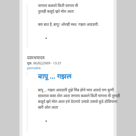
जगाला कळाले किती चांगला मी
तुलाही कळूदे ख्ररे मोल आता
क्या बात है, बापू! ओलही मस्त. गझल आवडली.
दशरथयादव
शुक्र, 06/02/2009 - 13:37
permalink
बापू ... गझल
बापू ... गझल आवडली तुझे चिंब होणे मला आवडे पण कुणी
सावरावा कसा तोल आता जगाला कळाले किती चांगला मी तुलाही
कळूदे ख्ररे मोल आता इथे वेदनांचे उमाळे उसासे कुठे डोळियांना
खरी ओल आता