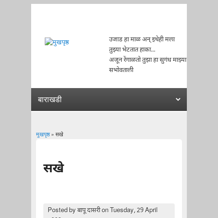
उजाड हा माळ अन् इथेही मला
तुझ्या भेटतात हाका...
अजून रेंगाळतो तुझा हा सुगंध माझ्या
सभोवताली
मुखपृष्ठ
» सखे
You are here
सखे
Posted by
बापू दासरी
on Tuesday, 29 April