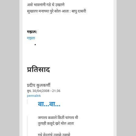
असे भावनांनी गडे घे उ़खाणे
सुखाला मनाच्या पुरे सोल आता : बापू दासरी
गझल:
गझल
प्रतिसाद
प्रदीप कुलकर्णी
बुध, 30/04/2008 - 21:36
permalink
वा...वा...
जगाला कळाले किती चांगला मी
तुलाही कळूदे ख्ररे मोल आता
इथे वेदनांचे उमाळे उसासे