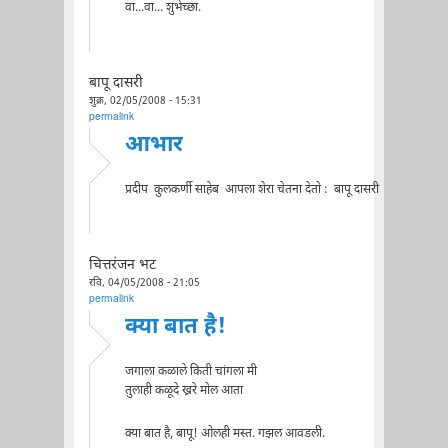
वा...वा... शुभेच्छा.
बापू दासरी
शुक्र, 02/05/2008 - 15:31
permalink
आभार
प्रदीप कुलकर्णी साहेब आपला शेरा चेतना देतो : बापू दासरी
चित्तरंजन भट
रवि, 04/05/2008 - 21:05
permalink
क्या बात है!
जगाला कळाले किती चांगला मी
तुलाही कळूदे ख्ररे मोल आता
क्या बात है, बापू! ओलही मस्त. गझल आवडली.