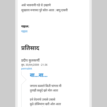
असे भावनांनी गडे घे उ़खाणे
सुखाला मनाच्या पुरे सोल आता : बापू दासरी
गझल:
गझल
प्रतिसाद
प्रदीप कुलकर्णी
बुध, 30/04/2008 - 21:36
permalink
वा...वा...
जगाला कळाले किती चांगला मी
तुलाही कळूदे ख्ररे मोल आता
इथे वेदनांचे उमाळे उसासे
कुठे डोळियांना खरी ओल आता