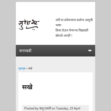
जरी या वर्तमानाला कळेना आमुची
भाषा
विजा घेऊन येणाऱ्या पिढ्यांशी
बोलतो आम्ही !
मुखपृष्ठ
» सखे
You are here
सखे
Posted by
बापू दासरी
on Tuesday, 29 April