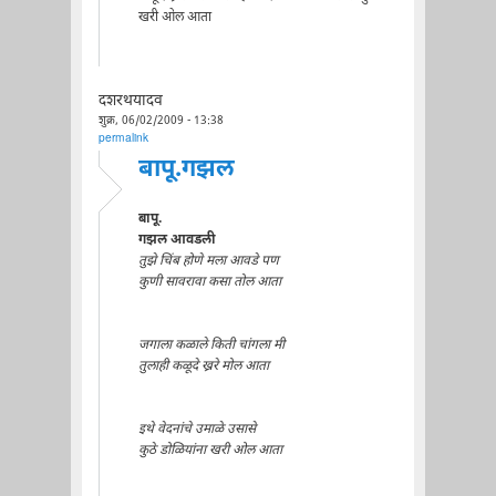
खरी ओल आता
दशरथयादव
शुक्र, 06/02/2009 - 13:38
permalink
बापू.गझल
बापू.
गझल आवडली
तुझे चिंब होणे मला आवडे पण
कुणी सावरावा कसा तोल आता
जगाला कळाले किती चांगला मी
तुलाही कळूदे ख्ररे मोल आता
इथे वेदनांचे उमाळे उसासे
कुठे डोळियांना खरी ओल आता