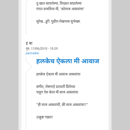
दु:खात साचलेल्या, विरहात सांडलेल्या
रंगात सजविला मी, 'कोलाज आसवांचा'
सुरेख...हुर्रे! पुढील लेखनास शुभेच्छा.
ह बा
गुरु, 17/06/2010 - 10:29
permalink
हलकेच ऐकला मी आवाज
हलकेच ऐकला मी आवाज आसवांचा
संगीत, रोषणाई दारावरी प्रियेच्या
पाहून पेश केला मी साज आसवांचा
"ही लाज आसवांची, की माज आसवांचा?"
उत्क्रुष्ट गझल!