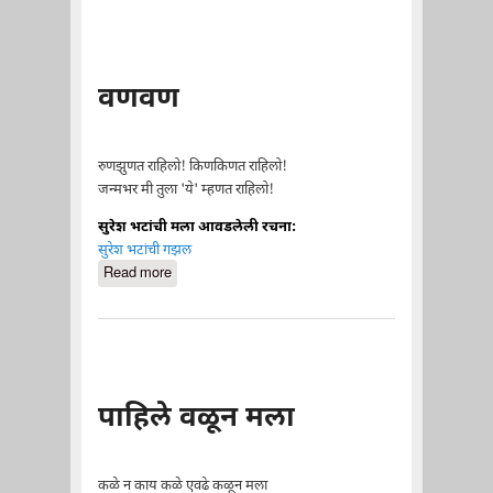
वणवण
रुणझुणत राहिलो! किणकिणत राहिलो!
जन्मभर मी तुला 'ये' म्हणत राहिलो!
सुरेश भटांची मला आवडलेली रचना:
सुरेश भटांची गझल
Read more
about वणवण
पाहिले वळून मला
कळे न काय कळे एवढे कळून मला