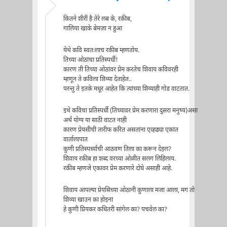
कितने शीरीं है तेरे लब के, रकीब,
गालिया खाके बेमज़ा न हुआ
येथे कवि स्वतःलाच रकीब म्हणतोय.
तिच्या ओठांचा प्रतिस्पर्धी!
कारण ती तिच्या ओठांवर प्रेम करतेच शिवाय कविवरही
म्हणून ते कविला शिव्या देताहेत..
परन्तु ते इतके मधूर आहेत कि त्यांच्या शिव्याही गोड वाटतात.
इथे कविचा प्रतिस्पर्धी (तिच्यावर प्रेम करणारा दुसरा मनुष्य)असा
अर्थ योग्य या साठी वाटत नाही
कारण प्रेयसीची तारीफ करित असतांना एव्हढ्या एकांत
वार्तालापात
कुणी प्रतिस्पर्ध्याची आठवण तिला का करून देइल?
शिवाय रकीब हा शब्द वरच्या ओळीत सलग लिहिलाय.
रकीब म्हणजे एकावर प्रेम करणारे दोघे असाही आहे.
शिवाय आपल्या प्रेयसिच्या ओठानी कुणाला मजा आला, मग तो
शिव्या खाउन का होइना
हे कुणी प्रियकर कधितरी सांगेल का? पचवेल का?