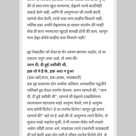
की तो स्वत:लाच खुदा मानायचा, ईश्वराने त्याचे काडीचेही
वाकडे केले नाही, आणि मी आयुष्यभर जी त्याची बंदगी,
म्हणजे सेवा केली, त्याचे फळ मला काहीच मिळाले नाही.
गालिब एका अर्थाने ईश्वरालाच हा सवाल करतोय की माझी
सेवा ही काय नमरुदच्या खुदाई सारखी होती की काय, म्हणून
मला ईश्वर-सेवेचे काहीच फळ मिळाले नाही?
ह्या लेखातील जो शेवटचा शेर आपण बघणार आहोत, तो तर
एकदम उत्तुंग असा आहे, तो असा की-
जान दी; दी हुई उसीकी थी,
हक़ तो ये है के, हक़ अदा न हुआ
(हक़=खरे,सत्य, हक़=हक्क, जवाबदारी)
हक़ ह्या शब्दाच्या दोन अर्थाचा अतिशय अलंकारिक पद्धतीने
गालिबने ह्या शेरात उपयोग केलाय. शायर म्हणतो की, "जान
दी; दी हुई उसीकी थी", म्हणजे मी ईश्वराने दाखविलेल्या
रस्र्त्यावरुन चालताना माझे आयुष्य वेचले, पण हे आयुष्य
मला कोणी दिलेय? हे तर त्यानेच दिलेय! म्हणून पुढे शायर
म्हणतो की" खरे तर हे आहे की जे आयुष्यच त्याने दिलेय, जे
मुळात माझे नव्हतेच मुळी, ते मी त्याच्या सेवेत जरी लावले
असेल तरीही त्याचा अर्थ, माझ्यावर त्याने टाकलेली जवाबदारी
मी पूर्ण केली असा होत नाही.हे जीवन त्यानेच दिलेले होते, जे