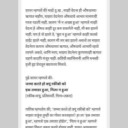
शायर म्हणतो की माझे दु:ख , माझी वेदना ही औषधाच्या
ऋणात नाहीय, माझ्या वेदनेला औषधाचे आभार मानायची
गरज पडली नाही. कारण ’मै न अच्छा हुआ’ म्हणजे माझी
वेदना हे औषध काही दूर करु शकलेले नाही, मी बरा झालो
नाही. पण हे जे झाले ते, ’बुरा न हुआ’ म्हणजे काही फारसे
वाईट झाले नाही, कारण मी जर बरा झालो असतो तर माझ्या
वेदनेला कायम औषधाच्या ऋणात, औषधाचे आभारी रहावे
लागले असते, आणि मला, माझ्या वेदनेला कुणाच्याही ऋणात
राहणे कदापि मंजूर नाही. कविची स्वाभिमानी आणि मनस्वी
वृत्ती ह्या शेरातून बघायला मिळते.
पुढे शायर म्हणतो की-
जम्मा करते हो क्यूं रकीबो को
इक तमाशा हुआ, गिला न हुआ
(रकीब=शत्रू, प्रतिस्पर्धी. गिला=तक्रार)
गालिब म्हणतोय की, ’जम्मा करते हो क्यूं रकीबो को’ म्हणजे
माझ्या शत्रूंना तुम्ही का गोळा करताहात? हा तर ’इक तमाशा
हुआ’, म्हणजे एक तमाशा होईल’, ’गिला न हुआ’ म्हणजे
माझ्या विरुद्ध तक्रार करणे होणार नाही. शायर आपल्याला