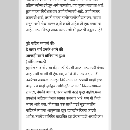
प्रतिस्पर्ध्याला उद्देशून असे म्हणतोय, वाद तुझ्या-माझ्यात आहे,
तुला माझ्या विरोधात जर काही बोलायचे आहे, काही तक्रार
करायची आहे, तर ती माझ्या समोरासमोर येऊन कर, माझ्या
शत्रूंना असे गोळा करुन तू जे करतो आहेस तो एक तमाशाच
आहे, माझ्या विरुद्ध तक्रार करण्याची की कुठली पद्धत आहे?
पुढे गालिब म्हणतो की-
है खबर गर्म उनके आने की
आजही घरमे बोरिया न हुआ
( बोरिया=चटई)
ह्यातील भावार्थ असा की, माझी प्रेयसी आज माझ्या घरी येणार
आहे अशी बातमी मी ऐकतोय, आणि ती आल्यावर, अगदी
नजरेच्या पायघड्या घालून तिचे स्वागत करण्याची माझी इच्छा
आहे, पण माझे दारिद्र्य आणि दुर्दैव बघा की तिला बसायला
द्यायला, नेमकी आजच, घरात साधी चटई सुद्धा नाहीय.मला
प्रेयसीचे अतिशय प्रेमाने स्वागत करायचे आहे, पण मी किती
भणंग आहे बघा, की घरात एक साधी चटई सुद्धा नाहीय.
गालिबने त्याच्या आयुष्यात खूप हलाखीत दिवस काढले
आहेत. त्याचेच प्रतिबिंब कदाचित ह्या शेरात पडले असावे का?