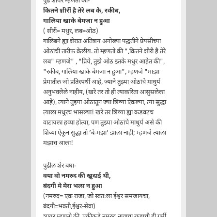
पुढे शायर म्हणतो की-
कितने शीरीं है तेरे लब के, रकीब,
गालिया खाके बेमज़ा न हुआ
( शीरीं= मधुर, लब=ओठ)
गालिबने ह्या शेरात अतिशय अनोख्या पद्धतीने प्रेयसीच्या
ओठांची तारीफ केलीय. तो म्हणतो की ",कितने शीरी है तेरे
लब" म्हणजे" , "प्रिये, तुझे ओठ इतके मधुर आहेत की",
"रकीब, गालिया खाके बेमजा न हुआ", म्हणजे "माझा
प्रेमातील जो प्रतिस्पर्धी आहे, ज्याने तुझ्या ओठांचे माधुर्य
अनुभवलेले नाहीय, (खरे तर तो ही त्याकरिता आसुसलेला
आहे), त्याने तुझ्या ओठातून ज्या शिव्या ऐकल्या, त्या सुद्धा
त्याला मधुरच भासल्या! खरे तर शिव्या ह्या कडवटच
वाटायला हव्या होत्या, पण तुझ्या ओठांचे माधुर्य असे की
शिव्या ऐकून सुद्धा तो ’बे-मझा’ झाला नाही; म्हणजे त्याला
मझाच आला!
पुढील शेर बघा-
क्या वो नमरुद की खुदाई थी,
बंदगी मे मेरा भला न हुआ
(नमरुद= एक राजा, जो स्वत:ला ईश्वर समजायचा,
बंदगी=भक्ती,ईश्वर-सेवा)
शायर म्हणतो की, एकीकडे नमरुद नावाचा राजाची ही गुर्मी,