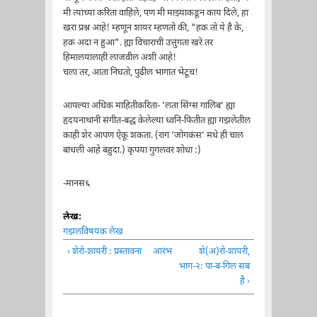
मी त्याच्या करिता वाहिले, पण मी माझ्याकडून काय दिले, हा
खरा प्रश्न आहे! म्हणून शायर म्हणतो की, "हक़ तो ये है के,
हक़ अदा न हुआ". ह्या विचाराची उत्तुंगता खरे तर
हिमालयालाही लाजवील अशी आहे!
चला तर, आता निघतो, पुढील भागात भेटूच!
आपल्या अधिक माहितीकरिता- ’लता सिंग्स गालिब’ ह्या
हृदयनाथांनी संगीत-बद्ध केलेल्या ध्वनि-फितीत ह्या गझलेतील
काही शेर आपण ऐकू शकता. (राग ’जोगकंस’ मधे ही चाल
बांधली आहे बहुदा.) कृपया गुगलवर शोधा :)
-मानस६
लेख:
गझलविषयक लेख
‹ शेरो-शायरी : प्रस्तावना
आरंभ
शे(अ)रो-शायरी,
भाग-२: पा-ब-गिल सब
है ›