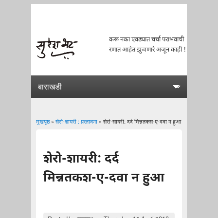
करू नका एवढ्यात चर्चा पराभवाची
रणात आहेत झुंजणारे अजून काही !
मुखपृष्ठ
»
शेरो-शायरी : प्रस्तावना
» शेरो-शायरी: दर्द मिन्नतकश-ए-दवा न हुआ
You are here
शेरो-शायरी: दर्द
मिन्नतकश-ए-दवा न हुआ