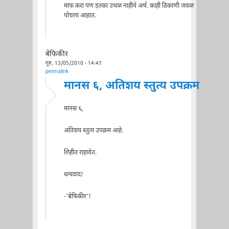
माफ करा पण इतका उथळ नाहीये अर्थ. काही ठिकाणी जवळ
पोचला आहात.
बेफिकीर
गुरु, 13/05/2010 - 14:47
permalink
मानस ६, अतिशय स्तुत्य उपक्रम
मानस ६,
अतिशय स्तुत्य उपक्रम आहे.
लिहीत राहावेत.
धन्यवाद!
-'बेफिकीर'!