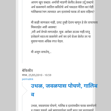
आपण खुप शब्दशः अर्थाची मांडणी केलीत.केवळ उर्दू शब्दांचे
अर्थ कळल्याने त्यातिल कवितेचे अर्थ पकडता येतिल का?तेही
गालिबच्या?मग त्याच्यात अन इतरांमधे फरक तो काय राहिला?
मी काही जाणकार नाही, उलट तुम्ही देताय म्हणून हे शेर वाचायला
मिळताहेत अशी अवस्था!
,तरी अर्थ वेगळे लागताहेत .चुक -बरोबर ठाउक नाही.परंतू
प्रत्तेकाने स्वतःला कळलेले अर्थ जर इथे शेअर केलेत तर या
मुशायर्‍याला अधिक रंगत येइल.
मी अजून वाचतेय्...
बेफिकीर
मंगळ, 25/05/2010 - 10:59
permalink
उथळ, जवळपास पोचणे, गालिब
व
उथळ, जवळपास पोचणे, गालिब व इतरांमधील फरक समर्थपणे
न दाखवू शकणे असे म्हणण्यापेक्षा कुणी स्वत:च्या मताप्रमाणे