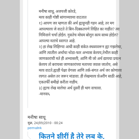
मनीषा साधू, अजयजी कोरडे,
मला काही गोष्टी सांगाव्याश्या वाटतात
१) आपण जर म्हणता की अर्थ ह्याहूनही गहन आहे, तर मग
आपल्याला जे वाटते ते बिन-दिक्कतपणे लिहित का नाहीत? त्या
निमित्ताने चर्चा होईल. नुसतेच मोघम बोलून काय साध्य होईल?
आपल्या मतांचे स्वागत आहे.
२) हा लेख लिहिण्या आधी काही संकेत-स्थळावरून ह्या गझलेचा,
आणि त्यातील अर्थाचा थोडा-फार अभ्यास केलाय,तेथील काही
जाणकारांची मते ही अभ्यासली, आणि मी जो अर्थ द्यायचा प्रयत्न
केलाय तो बराचसा जाणकारांच्या मताच्या जवळ जातोय, असे
मला वाटते.ह्याही पेक्षा वेगळा आणि तर्क-संगत अर्थ जर कोणाला
लागत असेल तर जरूर मांडावा. ही लेखमाला शेअरींग साठी आहे,
एकतर्फी समीक्षे करीता नाहीय.
३) ह्याच लेख मालेचा अर्थ दुसरी ही भाग वाचावा.
-मानस६
मनीषा साधू
शुक्र, 24/09/2010 - 00:24
permalink
कितने शीरीं है तेरे लब के,