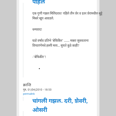
पहिले
एक गुणी गझल मिलिंदराव! पहिले तीन शेर व इतर शेरांमधील सुट्टे
मिसरे खूप आवडले.
धन्यवाद!
घडो वर्षाव प्रतिभे ’बेफ़िकिर’ ....... मक्ता जुळवताना
वियदगंगेमधे हल्ली मला... सुचते कुठे काही?
-'बेफिकीर'!
क्रान्ति
गुरु, 01/04/2010 - 18:50
permalink
चांगली गझल. दरी, शेवरी,
ओसरी