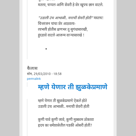
मतला, चप्पल आणि शेवरी हे शेर खूपच छान वाटले.
"उडाली उंच आभाळी.. मनाची शेवरी होती"
मस्तच!
चित्तरंजन यांचा शेर आठवला-
लाभली होतीस क्षणभर तू सुगंधासारखी,
हुंदडावे वाटले आजन्म वार्‍यासारखे !
कैलास
सोम, 29/03/2010 - 18:58
permalink
म्हणे येणार ती झुळकेप्रमाणे
म्हणे येणार ती झुळकेप्रमाणे ऐकले होते
उडाली उंच आभाळी.. मनाची शेवरी होती
कुणी यावे कुणी जावे, कुणी मुक्काम ठोकावा
हृदय का धर्मशाळेतील पडकी ओसरी होती?