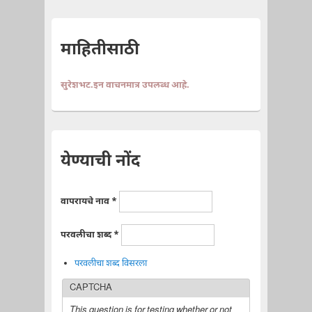
माहितीसाठी
सुरेशभट.इन वाचनमात्र उपलब्ध आहे.
येण्याची नोंद
वापरायचे नाव
*
परवलीचा शब्द
*
परवलीचा शब्द विसरला
CAPTCHA
This question is for testing whether or not