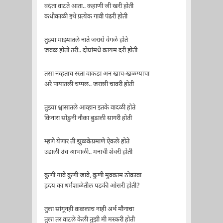
वदंता वाटते आता.. कहाणी जी खरी होती
कधीकाळी इथे प्रत्येक गावी पंढरी होती
तुझ्या माझ्यातले नाते जरासे वेगळे होते
जवळ होतो तरी.. दोघांमधे कायम दरी होती
तसा नव्हताच रस्ता वाकडा अन खाच-खळग्यांचा
अरे पायातली चप्पल.. जराशी चावरी होती
तुझ्या श्वासातले आव्हान इतके वादळी होते
किनारा सोडुनी नौका बुडाली सागरी होती
म्हणे येणार ती झुळकेप्रमाणे ऐकले होते
उडाली उंच आभाळी.. मनाची शेवरी होती
कुणी यावे कुणी जावे, कुणी मुक्काम ठोकावा
हृदय का धर्मशाळेतील पडकी ओसरी होती?
तुला सांगूनही कळलाच नाही अर्थ मौनाचा
तुला तर वाटले केली तुझी मी मस्करी होती