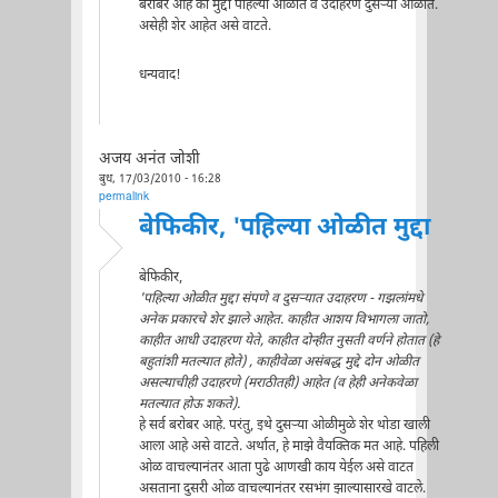
बरोबर आहे की मुद्दा पहिल्या ओळीत व उदाहरण दुसर्‍या ओळीत.
असेही शेर आहेत असे वाटते.
धन्यवाद!
अजय अनंत जोशी
बुध, 17/03/2010 - 16:28
permalink
बेफिकीर, 'पहिल्या ओळीत मुद्दा
बेफिकीर,
'पहिल्या ओळीत मुद्दा संपणे व दुसर्‍यात उदाहरण - गझलांमधे
अनेक प्रकारचे शेर झाले आहेत. काहीत आशय विभागला जातो,
काहीत आधी उदाहरण येते, काहीत दोन्हीत नुसती वर्णने होतात (हे
बहुतांशी मतल्यात होते) , काहीवेळा असंबद्ध मुद्दे दोन ओळीत
असल्याचीही उदाहरणे (मराठीतही) आहेत (व हेही अनेकवेळा
मतल्यात होऊ शकते).
हे सर्व बरोबर आहे. परंतु, इथे दुसर्‍या ओळीमुळे शेर थोडा खाली
आला आहे असे वाटते. अर्थात, हे माझे वैयक्तिक मत आहे. पहिली
ओळ वाचल्यानंतर आता पुढे आणखी काय येईल असे वाटत
असताना दुसरी ओळ वाचल्यानंतर रसभंग झाल्यासारखे वाटले.