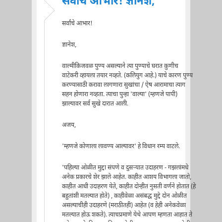
सर्वांचे आभार! ज्ञानेश,
सर्वांचे आभार!
ज्ञानेश,
वाल्मीकिजवळ पुण्य असल्याने त्या पुण्याचे घरात कुणीच
वाटेकरी व्हायला तयार नव्हते. (कलियुग आहे.) याचे कारण पुण्य
करण्यासाठी करावा लागणारा सुखांचा / ऐष आरामाचा त्याग
सहन होणारा नव्हता. त्याचा पुन्हा 'वाल्या' (म्हणजे पापी)
झाल्यावर सर्व सुखे दारात आली.
अजय,
'म्हणजे कोणाला लावण्य आल्यावर' हे विधान रम्य वाटले.
'पहिल्या ओळीत मुद्दा संपणे व दुसर्‍यात उदाहरण - गझलांमधे
अनेक प्रकारचे शेर झाले आहेत. काहीत आशय विभागला जातो,
काहीत आधी उदाहरण येते, काहीत दोन्हीत नुसती वर्णने होतात (हे
बहुतांशी मतल्यात होते) , काहीवेळा असंबद्ध मुद्दे दोन ओळीत
असल्याचीही उदाहरणे (मराठीतही) आहेत (व हेही अनेकवेळा
मतल्यात होऊ शकते). त्याचप्रमाणे येथे आपण म्हणता आहात ते