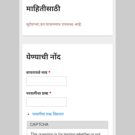
माहितीसाठी
सुरेशभट.इन वाचनमात्र उपलब्ध आहे.
येण्याची नोंद
वापरायचे नाव
*
परवलीचा शब्द
*
परवलीचा शब्द विसरला
CAPTCHA
This question is for testing whether or not