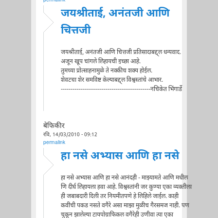
permalink
जयश्रीताई, अनंतजी आणि
चित्तजी
जयश्रीताई, अनंतजी आणि चित्तजी प्रतिसादाबद्द्ल धन्यवाद.
अजून खूप चांगले लिहायची इच्छा आहे.
तुमच्या प्रोत्साहनामुळे ते नक्कीच शक्य होईल.
शेवटचा शेर समविष्ट केल्याबद्द्ल विश्वस्तांचे आभार.
----------------------------------------------नचिकेत भिंगार्डे
बेफिकीर
रवि, 14/03/2010 - 09:12
permalink
हा नसे अभ्यास आणि हा नसे
हा नसे अभ्यास आणि हा नसे आनंदही - माझ्यामते आणि मधील
णि दीर्घ लिहायला हवा आहे. विश्वस्तांनी जर कुण्या एका व्यक्तीला
ही जबाबदारी दिली तर नियमीतपणे हे लिहिले जाईल. काही
कवींची पकड नसते वगैरे असा माझा मुळीच गैरसमज नाही. पण
चुकून झालेल्या टायपोग्राफिकल वगैरेही उणीवा त्या एका