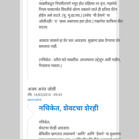
व्यक्तीकडून नियमीतपणे नमूद होत राहिल्या तर वृत्त, गझलेचे
नियम यासंदर्भात शिस्तीचे धोरण राबवले जाते ही प्रतिमा मेंटेन
होईल असे वाटते. (चु. भु.द्या.घ्या.) (तसेच 'मी ईमाने' या
ओळीतही! 'इ' र्‍हस्व असायला हवा होता.) गझलेचा काफिया सैल
वाटला.
आकाश जाळले हा शेर फार आवडला. सुखांना हाक देण्याचा शेर
समजला नाही.
(नचिकेत - वरील मते व्यक्तीशः आपल्याला उद्देशून अशी नाहीत,
गैरसमज नसावा.)
अजय अनंत जोशी
रवि, 14/03/2010 - 09:43
permalink
नचिकेत, शेवटचा शेरही
नचिकेत,
शेवटचा शेरही आवडला.
बेफिकीर म्हणतात त्याप्रमाणे 'आणि' आणि 'ईमाने' या सुधारणा