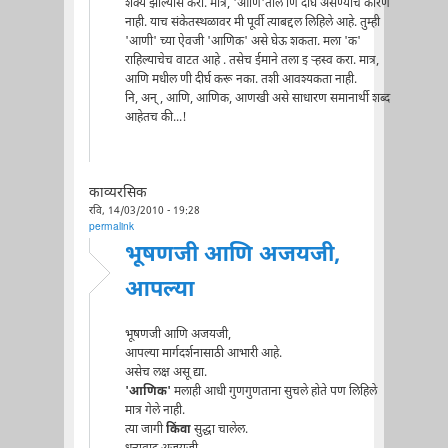
शक्य झाल्यास करा. मात्र, 'आणि'तील णि दीर्घ असण्याचे कारण
नाही. याच संकेतस्थळावर मी पूर्वी त्याबद्दल लिहिले आहे. तुम्ही
'आणी' च्या ऐवजी 'आणिक' असे घेऊ शकता. मला 'क'
राहिल्याचेच वाटत आहे . तसेच ईमाने तला इ र्‍हस्व करा. मात्र,
आणि मधील णी दीर्घ करू नका. तशी आवश्यकता नाही.
नि, अन् , आणि, आणिक, आणखी असे साधारण समानार्थी शब्द
आहेतच की...!
काव्यरसिक
रवि, 14/03/2010 - 19:28
permalink
भूषणजी आणि अजयजी,
आपल्या
भूषणजी आणि अजयजी,
आपल्या मार्गदर्शनासाठी आभारी आहे.
असेच लक्ष असू द्या.
'आणिक'
मलाही आधी गुणगुणताना सुचले होते पण लिहिले
मात्र गेले नाही.
त्या जागी
किंवा
सुद्धा चालेल.