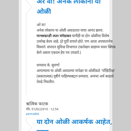
अरे वा! अनेक लोकांना या
ओळी
अरे वा!
अनेक लोकांना या ओळी आवडतात याचा आनंद झाला.
गानसम्राज्ञी लता मंगेशकर
यांनीही या दोन ओळींचा विशेष
उल्लेख केला आहे. (हे पूर्वी वाचले होते. पण आत्ता अपघातानेच
मिळाले. संपादन सुविधा विभागात टंकलेखन साहाय्य यावर क्लिक
केले असता एकदम हेच पत्र उघडले.)
धन्यवाद के. सुवर्णा
आपल्याला या ओळी आवडल्या यापेक्षा या ओळींकडे 'पॉझिटीव्ह'
(सकारात्मक) दृष्टीने पाहिल्याबद्दल धन्यवाद. अन्यथा अर्थ काढावे
तेवढे निघतील.
ऋत्विक फाटक
रवि, 07/02/2010 - 12:54
permalink
या दोन ओळी आकर्षक आहेत,