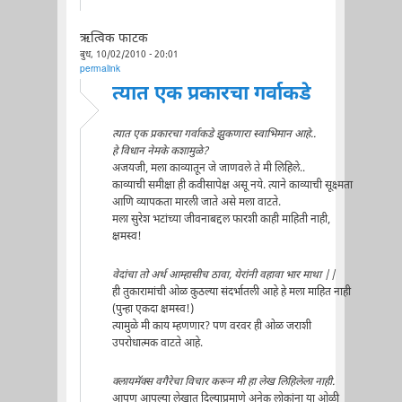
ऋत्विक फाटक
बुध, 10/02/2010 - 20:01
permalink
त्यात एक प्रकारचा गर्वाकडे
त्यात एक प्रकारचा गर्वाकडे झुकणारा स्वाभिमान आहे..
हे विधान नेमके कशामुळे?
अजयजी, मला काव्यातून जे जाणवले ते मी लिहिले..
काव्याची समीक्षा ही कवीसापेक्ष असू नये. त्याने काव्याची सूक्ष्मता
आणि व्यापकता मारली जाते असे मला वाटते.
मला सुरेश भटांच्या जीवनाबद्दल फारशी काही माहिती नाही,
क्षमस्व!
वेदांचा तो अर्थ आम्हासीच ठावा, येरांनी वहावा भार माथा ||
ही तुकारामांची ओळ कुठल्या संदर्भातली आहे हे मला माहित नाही
(पुन्हा एकदा क्षमस्व!)
त्यामुळे मी काय म्हणणार? पण वरवर ही ओळ जराशी
उपरोधात्मक वाटते आहे.
क्लायमॅक्स वगैरेचा विचार करून मी हा लेख लिहिलेला नाही.
आपण आपल्या लेखात दिल्याप्रमाणे अनेक लोकांना या ओळी