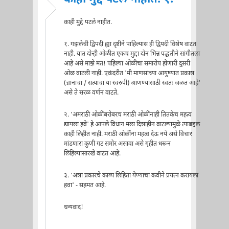
काही मुद्दे पटले नाहीत.
१. गझलेची द्विपदी ह्या दृष्टीने पाहिल्यास ही द्विपदी विशेष वाटत
नाही. यात दोन्ही ओळीत एकच मुद्दा दोन भिन्न पद्धतीने सांगीतला
आहे असे माझे मत! पहिल्या ओळीचा समारोप होणारी दुसरी
ओळ वाटली नाही. एकंदरीत 'मी माणसांच्या आयुष्यात प्रकाश
(ज्ञानाचा / सत्याचा या स्वरुपी) आणण्यासाठी स्वतः जळत आहे'
असे ते सरळ वर्णन वाटते.
२. 'अमराठी ओळींबरोबरच मराठी ओळींनाही तितकेच महत्व
द्यायला हवे' हे आपले विधान मला दिशाहीन वाटल्यामुळे त्याबद्दल
काही लिहीत नाही. मराठी ओळींना महत्व देऊ नये असे विचार
मांडणारा कुणी गट समोर असावा असे गृहीत धरून
लिहिल्यासारखे वाटत आहे.
३. 'अशा प्रकारचे काव्य लिहिता येण्याचा कवीने प्रयत्न करायला
हवा' - सहमत आहे.
धन्यवाद!