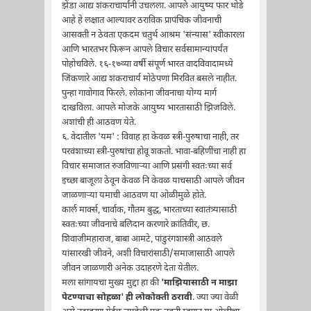
झेंडा आद्य शंकराचार्यांनी उचलला. आपले आयुष्य फार थोडे
आहे हे लक्षात आल्यावर ठराविक प्रापंचिक जीवनाची
आसक्ती न ठेवता एकदम चतुर्थ आश्रम 'संन्यास' स्वीकारला
आणि भारतभर फिरून आपले विचार सर्वसामान्यांपर्यंत
पोहोचविले. १६-१७व्या वर्षी संपूर्ण भारत वादविवादामध्ये
जिंकणारे आद्य शंकराचार्य मोठेपणा मिरवित बसले नाहीत.
पुन्हा गावोगाव फिरले. लोकांना जीवनाचा योग्य मार्ग
दाखविला. आपले मोजके आयुष्य भारतासाठी झिजविले.
अशांची ही आठवण येते.
६. वेदातील 'यम' : विवाह हा केवळ स्त्री-पुरुषाचा नाही, तर
परवंशाच्या स्त्री-पुरुषांचा होवू शकतो. भावा-बहिणींचा नाही हा
विचार समाजात रुजविणार्‍या आणि प्रसंगी स्वतःच्या सर्व
इच्छा बाजूला ठेवून केवळ नि केवळ याचसाठी आपले जीवन
जाळणार्‍या यमाची आठवण या ओळीमुळे होते.
कार्ल मार्क्स, चार्वाक, गौतम बुद्ध, भारताच्या स्वातंत्र्यासाठी
स्वतःच्या जीवनाचे बलिदान करणारे क्रांतिवीर, छ.
शिवाजीमहाराज, बाबा आमटे, पांडुरंगशास्त्री आठवले
यांसारखी जीवने, अशी विचारांसाठी/समाजासाठी आपले
जीवन जाळणारी अनेक उदाहरणे देता येतील.
मला सांगायचा मुख्य मुद्दा हा की
'माझियासाठी न माझा
पेटण्याचा सोहळा' ही लोकोक्ती ठरावी
. ज्या ज्या वेळी