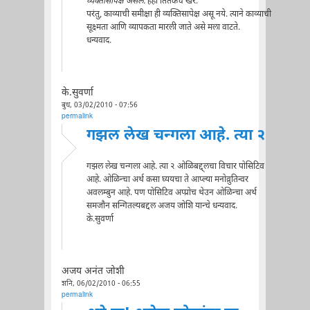
व्यक्तीसापेक्ष असेल.
हेही तितकेच खरे.
परंतु, काव्याची समीक्षा ही व्यक्तिसापेक्ष असू नये. त्याने काव्याची
सूक्ष्मता आणि व्यापकता मारली जाते असे मला वाटते.
धन्यवाद.
के.सुवर्णा
बुध, 03/02/2010 - 07:56
permalink
गझल लेख चन्गला आहे. त्या २
गझल लेख चन्गला आहे. त्या २ ओळिबद्द्लचा विचार पोसिटिव
आहे. ओळिन्चा अर्थ कसा घ्ययचा ते आप्ल्या मनोव्रुतिन्वर
अवलम्बुन आहे. पण पोसिटिव अप्प्रोच थेउन ओळिन्चा अर्थ
समजौन सन्गितल्यबद्दल अजय जोशि यान्चे धन्यवाद.
के.सुवर्णा
अजय अनंत जोशी
शनि, 06/02/2010 - 06:55
permalink