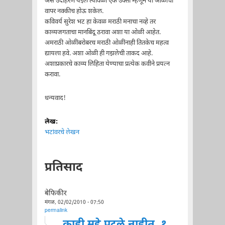
असे उदाहरण येईल त्यावेळी एक उक्ती म्हणून या ओळीचा
वापर नक्कीच होऊ शकेल.
कविवर्य सुरेश भट हा केवळ मराठी मनाचा नव्हे तर
काव्यजगताचा मानबिंदू ठरावा अशा या ओळी आहेत.
अमराठी ओळींबरोबरच मराठी ओळींनाही तितकेच महत्व
द्यायला हवे. अशा ओळी ही गझलेची ताकद आहे.
अशाप्रकारचे काव्य लिहिता येण्याचा प्रत्येक कवीने प्रयत्न
करावा.
धन्यवाद!
लेख:
भटांवरचे लेखन
प्रतिसाद
बेफिकीर
मंगळ, 02/02/2010 - 07:50
permalink
काही मुद्दे पटले नाहीत. १.