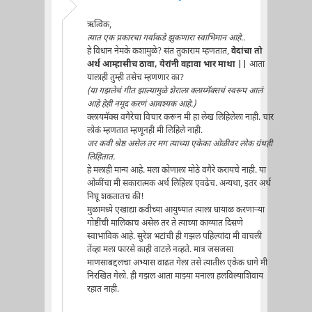
ऋत्विक,
त्यात एक प्रकारचा गर्वाकडे झुकणारा स्वाभिमान आहे..
हे विधान नेमके कशामुळे? संत तुकाराम म्हणतात,
वेदांचा तो
अर्थ आम्हासीच ठावा, येरांनी वहावा भार माथा ||
आता
यालाही तुम्ही तसेच म्हणणार का?
(या गझलेचं गीत झाल्यामुळे शेराला क्लाय्मॅक्सचं स्वरूप आलं
आहे हेही नमूद करणं आवश्यक आहे.)
क्लायमॅक्स वगैरेचा विचार करून मी हा लेख लिहिलेला नाही. चार
लोकं म्हणतात म्हणूनही मी लिहिले नाही.
जर कवी श्रेष्ठ असेल तर मग त्याच्या एकेका ओळीवर लोक ग्रंथही
लिहितात.
हे मलाही मान्य आहे. मला कोणाला मोठे वगैरे करायचे नाही. या
ओळींचा मी सकारात्मक अर्थ लिहिला एवढेच. अन्यथा, इतर अर्थ
निघू शकतातच की!
मुळामध्ये एखाद्या कवीच्या आयुष्यात त्याला घायाळ करणार्‍या
गोष्टींची मालिकाच असेल तर ते त्याच्या काव्यात दिसणे
स्वाभाविक आहे. सुरेश भटांची ही गझल पहिल्यांदा मी वाचली
तेंव्हा मला फारसे काही वाटले नव्हते. मात्र जसजसा
माणसाबद्दलचा अभ्यास वाढत गेला तसे त्यातील एकेक धागे मी
निरखित गेलो. ही गझल आता माझ्या मनाला हलविल्याशिवाय
रहात नाही.