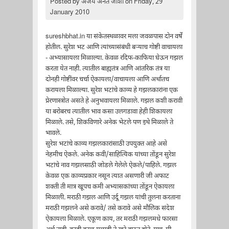
Posted by
अजय अनंत जोशी
on Friday, 29
January 2010
sureshbhat.in या संकेतस्थळावर मला जवळपास दोन वर्षें
होतील. सुरेश भट आणि त्यांच्यासंबंधी बर्‍याच गोष्टी वाचायला
- अभ्यासायला मिळाल्या. केवळ रदिफ-काफिया घेऊन गझल
करता येत नाही. त्यातील बाह्यतंत्र आणि आंतरिक तंत्र या
दोनही गोष्टींवर चर्चा ऐकायला/वाचायला आणि अर्थातच
करायला मिळाल्या. सुरेश भटांचे काव्य हे गझलकारांना एक
प्रेरणास्त्रोत असते हे अनुभवायला मिळाले. गझल कशी करावी
या बरोबरच त्यातील भाव कसा उलगडावा हेही शिकायला
मिळाले. तसे, शिकविणारे अनेक भेटले पण इथे मिळाले ते
भावले.
सुरेश भटांचे काव्य गझलकारांसाठी उपयुक्त आहे असे
नेहमीच ऐकले. अनेक कवी/साहित्यिक यांच्या तोंडून सुरेश
भटांचे नाव गझलसाठी जोडले गेलेले ऐकले/पाहिले. गझल
केवळ एक काव्यप्रकार नसून त्यात असणारी जी अफाट
शक्ती ती मात्र खूपच कमी अभ्यासकांच्या तोंडून ऐकायला
मिळाली. मराठी गझल आणि उर्दू गझल यांची तुलना करताना
मराठी गझलने असे करावे/ तसे करावे असे मौलिक संदेश
ऐकायला मिळाले. एकूण काय, तर मराठी गझलमधे फारसा