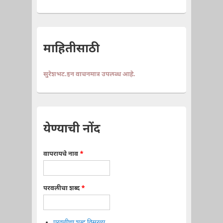
माहितीसाठी
सुरेशभट.इन वाचनमात्र उपलब्ध आहे.
येण्याची नोंद
वापरायचे नाव
*
परवलीचा शब्द
*
परवलीचा शब्द विसरला