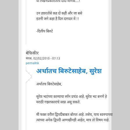
या लेखनप्रकारातली दादा माणसं....!
उन हशरतोंसे कह दो कही और जा बसे
इतनी जगे कहा है दिल दागदार में !!
-दिलीप बिरुटे
बेफिकीर
मंगळ, 02/02/2010 - 07:13
permalink
अर्थातच बिरुटेसाहेब, सुरेश
अर्थातच बिरुटेसाहेब,
सुरेश भटांच्या काव्याचा स्पॅन प्रचंड आहे. सुरेश भट बनणे हे
मराठी गझलकारांचे स्वप्न असू शकते.
मी फक्त वरील द्विपदीबाबत बोलत आहे. तसेच, याच स्वरुपाच्या
त्यांच्या अनेक द्विपदी आणखीनही आहेत, मात्र तो विषय नव्हे.