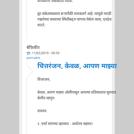
सगळ्यांनी जबाबदारी घ्यावी.
ह्या संकेतस्थळाला बऱ्यापैकी वाचकवर्ग आहे. त्यामुळे मराठी
गझलेच्या सध्याच्या स्थितीबद्दल चांगला मेसेज जावा, एवढेच
वाटते.
बेफिकीर
गुरु, 11/02/2010 - 00:50
permalink
चित्तरंजन, केवळ, आपण माझ्या
चित्तरंजन,
केवळ, आपण माझ्या ओळीपासून आपल्या प्रतिसादाला सुरुवात
केलीत म्हणूनः
वास्तवः
१. चर्चा चांगल्या व्हाव्यात - अर्थातच सहमत!