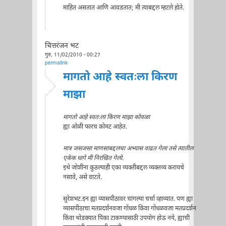
माहित असतात आणि आवडतात; मी त्याबद्दल म्हटले होते.
चित्तरंजन भट
गुरु, 11/02/2010 - 00:27
permalink
मागतो आहे स्वतःला किरण
माझा
मागतो आहे स्वतःला किरण माझा कोवळा
ह्या ओळी फारच कोमट आहेत.
मात्र जसजसा माणसाबद्दलचा अभ्यास वाढत गेला तसे त्यातील
एकेक धागे मी निरखित गेलो.
इथे जोशींना कुठल्याही एका व्यक्तीबद्दल व्यक्तव्य करायचे
नसावे, असे वाटते.
सुरेशभट.इन ह्या व्यासपीठावर चांगल्या चर्चा व्हाव्यात. पण ह्या
व्यासपीठाचा मतप्रदर्शनवजा गोंधळ किंवा गोंधळवजा मतप्रदर्शन
किंवा थोडक्यात पिंका टाकण्यासाठी उपयोग होऊ नये, ह्याची