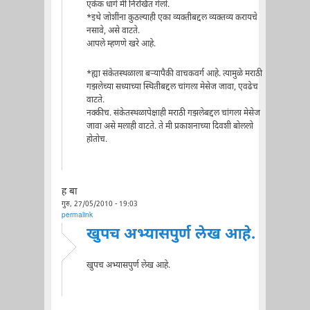
एकेक धागे मी निरखित गेलो.
*इथे जोशींना कुठल्याही एका व्यक्तीबद्दल व्यक्तव्य करायचे
नसावे, असे वाटते.
आपले म्हणणे खरे आहे.
*ह्या संकेतस्थळाला बऱ्यापैकी वाचकवर्ग आहे. त्यामुळे मराठी
गझलेच्या सध्याच्या स्थितीबद्दल चांगला मेसेज जावा, एवढेच
वाटते.
नक्कीच. संकेतस्थळापेक्षाही मराठी गझलेबद्दल चांगला मेसेज
जावा असे मलाही वाटते. ते मी प्रकाशनाच्या दिवशी बोललो
होतोच.
ह बा
गुरु, 27/05/2010 - 19:03
permalink
खुपच अभ्यासपुर्ण लेख आहे.
खुपच अभ्यासपुर्ण लेख आहे.