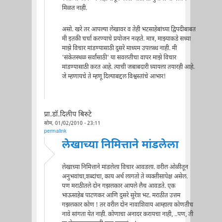
मिळत नाही.
असो. खरे तर आपल्या लेखावर व तेही भटसाहेबांच्या द्विपदीबाबत
मी इतकी चर्चा करण्याचे प्रयोजन नव्हते. मात्र, माझ्याकडे सध्या
माझे विचार मांडण्यासाठी दुसरे माध्यम उपलब्ध नाही. मी
'संकेतस्थळ सर्वांसाठी' या सवलतीचा वापर माझे विचार
मांडण्यासाठी करत आहे. त्याची जबाबदारी घ्यायला तयारही आहे.
जे म्हणायचे ते म्हणू दिल्याबद्दल विश्वस्तांचे आभार!
प्रा.डॉ.दिलीप बिरुटे
सोम, 01/02/2010 - 23:11
permalink
लेखाच्या निमित्ताने मांडलेला
लेखाच्या निमित्ताने मांडलेला विचार आवडला. वरील ओळीतून
अनुभवांचा,शब्दांचा, काय अर्थ लागतो ते व्यक्तीसापेक्ष असेल.
पण मराठीतले दोन गझलकार आपले लैच आवडते. एक
भाऊसाहेब पाटणकर आणि दुसरे सुरेश भट. मराठीत उत्तम
गझलकार कोण ! तर वरील दोन नावाशिवाय आम्हाला कोणतीच
नावे सांगता येत नाही. कोणाचा अनादर करायचा नाही, ..पण, ती