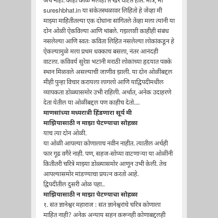
अर्थ नाही. काही काळ मलाही ते खरे वाटत होते. मात्र, मी
sureshbhat.in या संकेतस्थळावर लिहितो हे जेंव्हा मी
माझ्या माहितीतल्या एक दोघांना सांगितले तेंव्हा मला त्यांनी या
दोन ओळी ऐकविल्या आणि थांबले. गझलशी काहीही संबंध
नसलेल्या आणि स्वतः कविता लिहित नसलेल्या लोकांकडून हे
ऐकल्यामुळे मला प्रथम धक्काच बसला, नंतर आनंदही
वाटला. कविवर्य सुरेश भटांनी मराठी लोकांच्या हृदयात पक्के
स्थान मिळवले असल्याची जाणीव झाली. या दोन ओळींबद्दल
मीही पुन्हा विचार करायला लागलो आणि याद्विपदीमधील
व्यापकता डोळ्यासमोर उभी राहिली. अर्थात, अनेक उदाहरणे
देता येतील या ओळींबद्दल पण काहीच देतो....
माणसांच्या मध्यरात्री हिंडणारा सूर्य मी
माझियासाठी न माझा पेटण्याचा सोहळा
याच त्या दोन ओळी.
या ओळी आपल्या कोणालाच नवीन नाहीत. त्यातील अर्थही
फार गूढ वगैरे नाही. पण, सहज-सोप्या वाटणार्‍या या ओळींनी
कितीतरी चरित्रे माझ्या डोळ्यासमोर आणून उभी केली. तेच
आपल्यासमोर मांडण्याचा प्रयत्न करतो आहे.
द्विपदीतील दुसरी ओळ पहा..
माझियासाठी न माझा पेटण्याचा सोहळा
१. संत ज्ञानेश्वर महाराज : संत ज्ञानेश्वरांचे चरित्र कोणाला
माहित नाही? अनेक अन्याय सहन करूनही कोणाबद्दलही