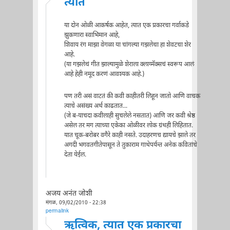
त्यात
या दोन ओळी आकर्षक आहेत, त्यात एक प्रकारचा गर्वाकडे
झुकणारा स्वाभिमान आहे,
शिवाय रंग माझा वेगळा या चांगल्या गझलेचा हा शेवटचा शेर
आहे.
(या गझलेचं गीत झाल्यामुळे शेराला क्लाय्मॅक्सचं स्वरूप आलं
आहे हेही नमूद करणं आवश्यक आहे.)
पण तरी असं वाटतं की कवी काहीतरी लिहून जातो आणि वाचक
त्याचे असंख्य अर्थ काढतात...
(जे ब-याचदा कवीलाही सुचलेले नसतात) आणि जर कवी श्रेष्ठ
असेल तर मग त्याच्या एकेका ओळीवर लोक ग्रंथही लिहितात.
यात चूक-बरोबर वगैरे काही नसते. उदाहरणच द्यायचे झाले तर
अगदी भगवतगीतेपासून ते तुकाराम गाथेपर्यन्त अनेक कवितांचे
देता येईल.
अजय अनंत जोशी
मंगळ, 09/02/2010 - 22:38
permalink
ऋत्विक, त्यात एक प्रकारचा