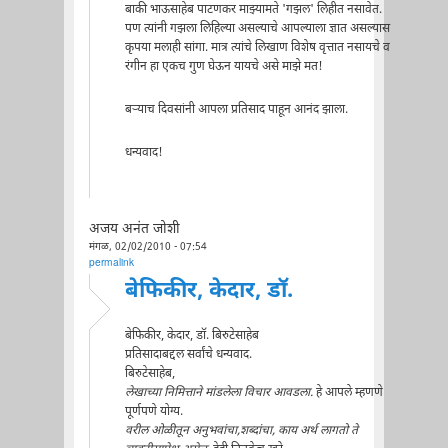
बाकी भाऊसाहेब पाटणकर माझ्यामते 'गझल' लिहीत नसावेत.
पण त्यांनी गझला लिहिल्या असल्याचे आपल्याला ज्ञात असल्यास
कृपया मलाही सांगा. मात्र त्यांचे लिखाण विशेष वृत्तात नसायचे व
रंगीन हा एकच गुण घेऊन यायचे असे माझे मत!
बर्‍याच दिवसांनी आपला प्रतिसाद पाहून आनंद झाला.
धन्यवाद!
अजय अनंत जोशी
मंगळ, 02/02/2010 - 07:54
permalink
बेफिकीर, केदार, डॉ.
बेफिकीर, केदार, डॉ. बिरुटेसाहेब
प्रतिसादाबद्दल सर्वांचे धन्यवाद.
बिरुटेसाहेब,
लेखाच्या निमित्ताने मांडलेला विचार आवडला.
हे आपले म्हणणे
पूर्णपणे योग्य.
वरील ओळीतून अनुभवांचा,शब्दांचा, काय अर्थ लागतो ते