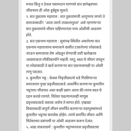
मनात किंतु न ठेवता पसायदान मागणारे संत ज्ञानेश्वरांच्या
जीवनाला ही ओळ हुबेहूब जुळते.
२. संत तुकाराम महाराज : संत तुकारांमांनी आयुष्यच जगले ते
समाजासाठी! 'आता उरलो उपकारापुरता' असे म्हणणार्‍या
संत तुकारामांचे जीवन पाहिल्यानंतर याच ओळीची आठवण
होते.
३. संत एकनाथ महाराज : सुसंपन्न स्थितीत असलेल्या संत
एकनाथ महाराजांना समाजाने वाळीत टाकलेल्या लोकांकडे
जाऊन समाजाचा रोष ओढवून घेण्याची तशी खरोखरच
आवश्यकता लौकीकार्थाने नव्हती. परंतु, स्वत:चे जीवन जाळून
या लोकांसाठी ते खर्च करणार्‍या संत एकनाथांनाही या ओळी
लागू पडतात.
४. कुमारील भट्ट : केवळ निवृत्तीवादाचे धडे गिरविणार्‍या
समाजाला पुन्हा प्रवृत्तीवादाकडे आकर्षित करणार्‍या कुमारील
भट्टांच्या जीवनात असा काही प्रसंग आला की त्यांना स्वतःचे
दहन करावे लागले. चितेवर चढल्यानंतरही माणूस
प्रवृत्तवादाकडे वळावा असेच ते सांगत होते. एखाद्या
विचारासाठी संपूर्ण जीवन समर्पित करणार्‍या महापुरुषांमध्ये
कुमारील भट्टांचा समावेश होईल. त्यांचे समर्पित जीवन आणि
चितेवरच्या प्रसंगाची या ओळी आठवण करून देतात.
५. आद्य शंकराचार्य : कुमारील भट्टांच्यानंतर प्रवृत्तीवादाचा