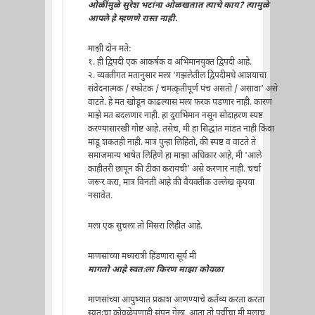
ओळींमुळे सुरेश भटांना ओळखतात त्याचे काय? त्यामुळे
आपले हे म्हणणे रास्त नाही.
माझी दोन मते:
१. ही द्विपदी एक आकर्षक व अभिमानयुक्त द्विपदी आहे.
२. व्यक्तीगत मतानुसार मला 'गझलेतील द्विपदीमधे आशयाचा
संवेदनात्मक / स्फोटक / चमत्कृतीपूर्ण पंच असतो / असावा' असे
वाटते. हे मत खोडून काढल्यास मला फरक पडणार नाही. कारण
माझे मत बदलणार नाही. हा दुराभिमान नसून सोदाहरण स्पष्ट
करण्यासारखी गोष्ट आहे. तसेच, मी हा सिद्धांत मांडत नाही किंवा
मांडू शकतही नाही. मात्र पुन्हा लिहितो, की स्पष्ट व वाटते ते
समाजमान्य भाषेत लिहिणे हा माझा अधिकार आहे, मी 'आले
काहीतरी छापून की टीका करायची' असे करणार नाही. चर्चा
जरूर करा, मात्र विनंती आहे की वैयक्तीक उल्लेख कृपया
नसावेत.
मला एक सुचला तो मिसरा लिहीत आहे.
माणसांच्या मध्यरात्री हिंडणारा सूर्य मी
मागतो आहे स्वतःला किरण माझा कोवळा
माणसांच्या आयुष्यात प्रकाश आणण्याचे कर्तव्य करता करता
स्वतःचा कोवळेपणाही संपून गेला. आता तो पुर्वीचा मी मलाच