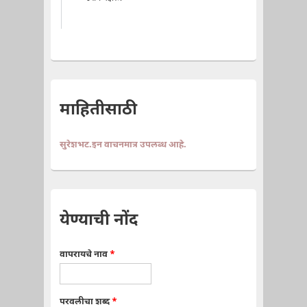
माहितीसाठी
सुरेशभट.इन वाचनमात्र उपलब्ध आहे.
येण्याची नोंद
वापरायचे नाव
*
परवलीचा शब्द
*