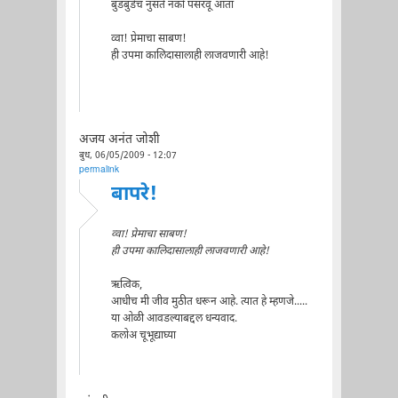
बुडबुडेच नुसते नको पसरवू आता
व्वा! प्रेमाचा साबण!
ही उपमा कालिदासालाही लाजवणारी आहे!
अजय अनंत जोशी
बुध, 06/05/2009 - 12:07
permalink
बापरे!
व्वा! प्रेमाचा साबण!
ही उपमा कालिदासालाही लाजवणारी आहे!
ऋत्विक,
आधीच मी जीव मुठीत धरून आहे. त्यात हे म्हणजे.....
या ओळी आवडल्याबद्दल धन्यवाद.
कलोअ चूभूद्याघ्या