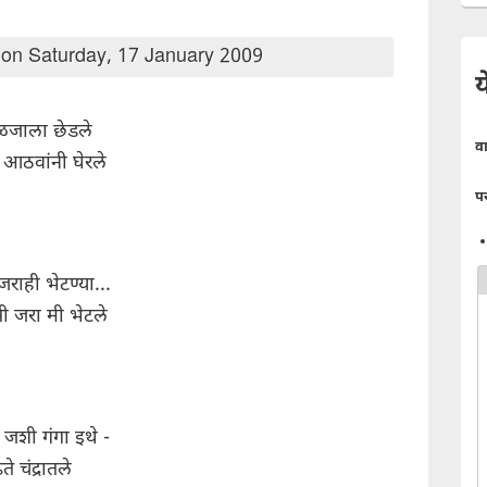
on Saturday, 17 January 2009
य
ाळजाला छेडले
व
आठवांनी घेरले
प
जराही भेटण्या...
नी जरा मी भेटले
जशी गंगा इथे -
े चंद्रातले