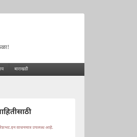
!
ोकळा!
राय
बाराखडी
माहितीसाठी
ुरेशभट.इन वाचनमात्र उपलब्ध आहे.