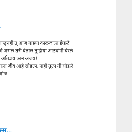
र
 राखूनही तू आज माझ्या काळजाला छेडले
 असले तरी बेताल तुझिया आठवांनी घेरले
 अतिशय छान अजय!
याला जीव आहे सोडला, नाही तुला मी सोडले
र ओळ.
्स्स...