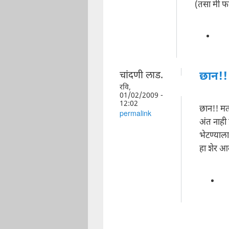
(तसा मी फ
चांदणी लाड.
छान!!
रवि,
01/02/2009 -
12:02
छान!! म
permalink
अंत नाही प
भेटण्याल
हा शेर आ