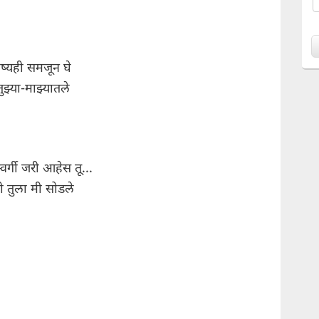
ाष्यही समजून घे
ुझ्या-माझ्यातले
्वर्गी जरी आहेस तू...
ी तुला मी सोडले