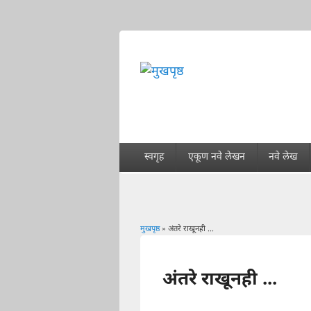
स्वगृह
एकूण नवे लेखन
नवे लेख
मुखपृष्ठ
» अंतरे राखूनही ...
You are here
अंतरे राखूनही ...