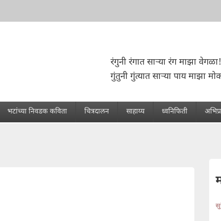
रंगुनी रंगात साऱ्या रंग माझा वेगळा
गुंतुनी गुंत्यात साऱ्या पाय माझा म
भटांच्या निवडक कविता
चित्रदालन
साहाय्य
ध्वनिफिती
अभिप्
स