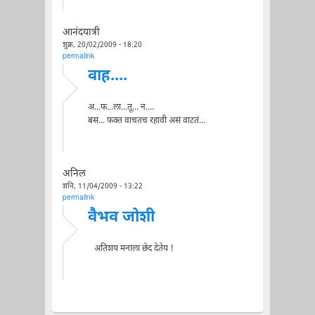
आनंदयात्री
शुक्र, 20/02/2009 - 18:20
permalink
वाह....
अ...फ...ला...तू... न....
बस... फक्त वाचतच रहावी असं वाटतं...
अनिल
शनि, 11/04/2009 - 13:22
permalink
वैभव जोशी
अतिशय मनाला छेद देतेय !