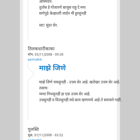
अभिनंदन.
तूर्तास हे गोंजारणे बाजूस राहू दे मना
मागेपुढे केव्हातरी जाईन मी हुरळूनही
व्वा! सुंदर शेर.
तिलकधारीकाका
सोम, 03/11/2008 - 09:30
permalink
माझे जिणे
माझे जिणे चघळूनही - उत्तम शेर आहे. खरोखर उत्तम शेर आहे.
तसाचः
व्यथा निथळूनही हा एक उत्तम शेर आहे.
उधळूनही व वितळूनही मधे काय म्हणायचे आहे ते समजले नाही.
पुलस्ति
शुक्र, 07/11/2008 - 03:52