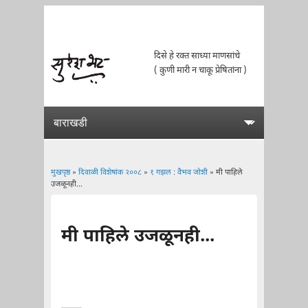
दिसे हे रक्त साध्या माणसांचे
( कुणी मारी न चाकू प्रेषितांना )
मुखपृष्ठ
»
दिवाळी विशेषांक २००८
»
१ गझल : वैभव जोशी
» मी पाहिले
उजळूनही...
You are here
मी पाहिले उजळूनही...