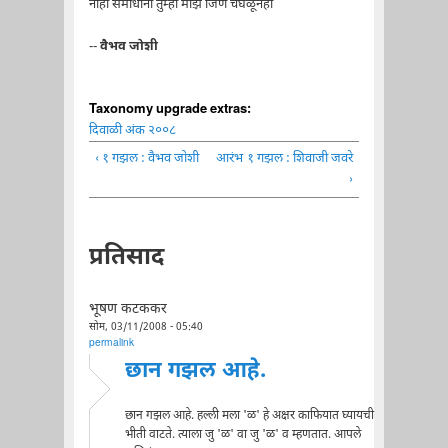
नाही समाधानी तुम्ही माझे जिणे चघळूनही
--
वैभव जोशी
Taxonomy upgrade extras:
दिवाळी अंक २००८
‹ १ गझल : वैभव जोशी
आरंभ
१ गझल : शिवाजी जवरे
›
प्रतिसाद
भूषण कटककर
सोम, 03/11/2008 - 05:40
permalink
छान गझल आहे.
छान गझल आहे. हल्ली मला 'ळ' हे अक्षर काफियात घ्यायची
भीती वाटते. त्याला जु 'ळ' वा जु 'ळ' व म्हणतात. आपले