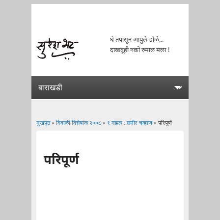
घे तपासून आपुले डोळे...
दाखवूही नको रुमाल मला !
मुखपृष्ठ
»
दिवाळी विशेषांक २००८
»
१ गझल : समीर चव्हाण
» परिपूर्ण
You are here
परिपूर्ण