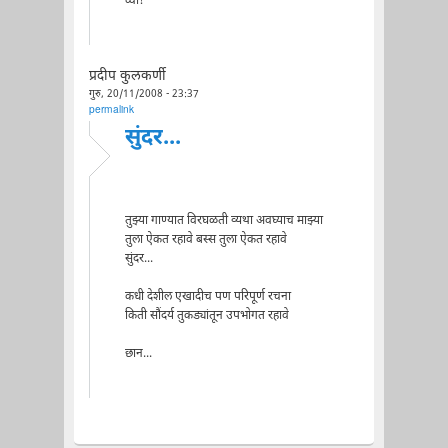
व्वा!
प्रदीप कुलकर्णी
गुरु, 20/11/2008 - 23:37
permalink
सुंदर...
तुझ्या गाण्यात विरघळती व्यथा अवघ्याच माझ्या
तुला ऐकत रहावे बस्स तुला ऐकत रहावे
सुंदर...
कधी देशील एखादीच पण परिपूर्ण रचना
किती सौंदर्य तुकड्यांतून उपभोगत रहावे
छान...