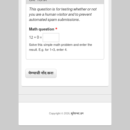
CAPTCHA
This question is for testing whether or not
you are a human visitor and to prevent
automated spam submissions.
Math question
*
12 + 0 =
Solve this simple math problem and enter the
result. E.g. for 1+3, enter 4.
Copyright © 2026,
सुरेशभट.इन