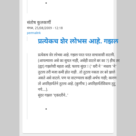
संतोष कुलकर्णी
मंगळ, 25/08/2009 - 12:18
permalink
प्रत्येकच शेर लोभस आहे. गझल
प्रत्येकच शेर लोभस आहे. गझल परत परत वाचावाशी वाटली.
(आपल्याला असे का सुचत नाही, असेही वाटले बरं का ?) हीच तर
(ह्या) गझलेची महता आहे. फारच सुंदर ! (' घरी ने ' मधला 'ने'
तुटला तरी मजा कमी होत नाही . तो तुटला नसता तर बरे झाले
असते असे वाटले. पण या वाटण्याला काही अर्थच नाही; कारण
तो अपरिहार्यतेने तुटला आहे. (कुणीच ) अपरिहार्यतेशिवाय तुटू
नये....).
सुंदर गझल 'एकंदरीने..'