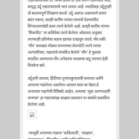
गझलकारांपैकी डॉ. अनंत ढवळे हा एक तरुण गझलकार आहे.
समृद्ध उर्दू गझलपरंपरचे भान त्याला आहे. मराठीसह उर्दूतूनही
तो सातत्यपूर्ण लिखाण करतो. उर्दू अवगत असल्याने शायर
बशर नवाज, काझी सलीम यांच्या रचनांचे देवनागरीत
लिप्यंतरणाचेही काम त्याने केलेले आहे. काझी सलीम यांच्या
'मिसफीट' या कवितेचा त्याने केलेला ओघवता अनुवाद
त्याच्याही प्रतिभेचा सहज झलक दाखवून जातो. मीर तकी
'मीर' सारख्या मोठ्या शायराच्या प्रेमापोटी त्याने त्यांचा
अल्पपरिचय, गझलांचे संपादित केलेले 'मीर' हे पुस्तक
मराठीत आल्यानंत मीर अनेकांना जवळचा वाटू लागला हेही
तितकेच खरे.
उर्दूतली तरलता, हिंदीच्या दुष्यंतकुमाराची सरलता आणि
आपल्या गझलेला असलेला आपला स्वतःचा चेहरा हे
अनंतच्या गझलेची वैशिष्ट्ये आहेत. अनंतचा 'मूक अरण्यातली
पानगळ' हा गझलसंग्रह साक्षात प्रकाशन या संस्थेने प्रकाशित
केलेला आहे.
त्यापूर्वी अनंतच्या गझला 'कवितारती', 'साक्षात',