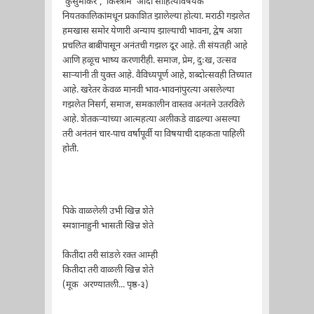
'कुसुमाकर', 'किस्त्रीम' आदी साहित्यविषयक
नियतकालिकांमधून प्रकाशित झालेल्या होत्या. मराठी गझलेत
हमखास समोर येणारी अन्याय झाल्याची भावना, द्वेष अशा
प्रचलित बाबींपासून अनंतची गझल दूर आहे. ती संयतही आहे
आणि हळूच भाष्य करणारीही. समाज, प्रेम, दुःख, उत्सव
साऱ्यांनी ती युक्त आहे. वैविध्यपूर्ण आहे, शब्दोत्सवही तिच्यात
आहे. खरेतर केवळ मानवी भाव-भावनांपुरत्या असलेल्या
गझलेत निसर्ग, समाज, समकालीन वास्तव अनंतने उतरविले
आहे. शेतकऱ्यांच्या आत्महत्या अलीकडे वाढल्या असल्या
तरी अनंतनं चार-पाच वर्षांपूर्वी या विषयाची दाहकता पाहिली
होती.
पिके वाळलेली उभी खिन्न शेते
स्मशानाहुनी भासती खिन्न शेते
कितीदा तरी सांडले रक्त आम्ही
कितीदा तरी वाळली खिन्न शेते
(मूक अरण्यातली... पृष्ठ-३)