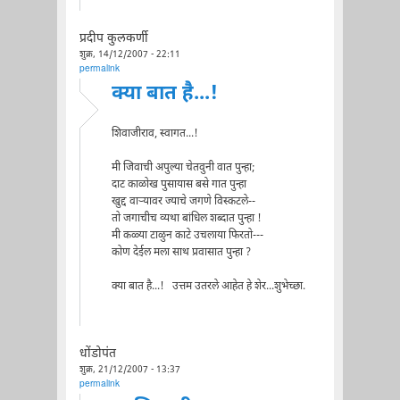
प्रदीप कुलकर्णी
शुक्र, 14/12/2007 - 22:11
permalink
क्या बात है...!
शिवाजीराव, स्वागत...!
मी जिवाची अपुल्या चेतवुनी वात पुन्हा;
दाट काळोख पुसायास बसे गात पुन्हा
खुद्द वाऱ्यावर ज्याचे जगणे विस्कटले--
तो जगाचीच व्यथा बांधिल शब्दात पुन्हा !
मी कळ्या टाळुन काटे उचलाया फिरतो---
कोण देईल मला साथ प्रवासात पुन्हा ?
क्या बात है...! उत्तम उतरले आहेत हे शेर...शुभेच्छा.
धोंडोपंत
शुक्र, 21/12/2007 - 13:37
permalink