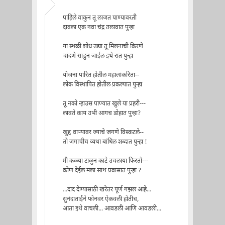
पाहिले वाकुन तू लाजत पाण्यावरती
दावला एक नवा चंद्र तलावात पुन्हा
या स्थळी शोध उद्या तू मिलनाची किरणे
चांदणे सांडुन जाईल इथे रात पुन्हा
योजना पारित होतील महालांकरिता--
लोक विस्थापित होतील प्रकल्पात पुन्हा
तू नको न्हाउस पाण्यात खुले या प्रहरी---
लावते काय उभी आगच डोहात पुन्हा?
खुद्द वाऱ्यावर ज्याचे जगणे विस्कटले--
तो जगाचीच व्यथा बांधिल शब्दात पुन्हा !
मी कळ्या टाळुन काटे उचलाया फिरतो---
कोण देईल मला साथ प्रवासात पुन्हा ?
...दाद देण्यासाठी खरेतर पूर्ण गझल आहे...
सुनंदाताईने फोनवर ऐकवली होतीच,
आता इथे वाचली... आवडली आणि आवडली...