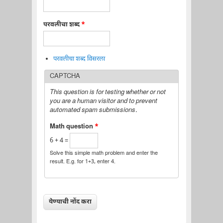
परवलीचा शब्द
*
परवलीचा शब्द विसरला
CAPTCHA
This question is for testing whether or not
you are a human visitor and to prevent
automated spam submissions.
Math question
*
6 + 4 =
Solve this simple math problem and enter the
result. E.g. for 1+3, enter 4.