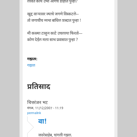
लावते काय उभी आगच डोहात पुन्हा?
खुद्द वाऱ्यावर ज्याचे जगणे विस्कटले--
तो जगाचीच व्यथा बांधिल शब्दात पुन्हा !
मी कळ्या टाळुन काटे उचलाया फिरतो---
कोण देईल मला साथ प्रवासात पुन्हा ?
गझल:
गझल
प्रतिसाद
चित्तरंजन भट
मंगळ, 11/12/2007 - 11:19
permalink
वा!
जवरेसाहेब, चांगली गझल.