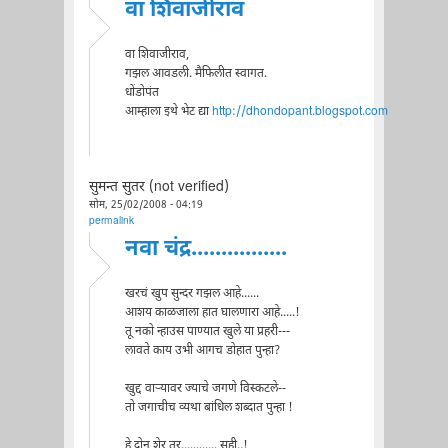
वा शिवाजीराव
वा शिवाजीराव,
गझल आवडली. मैफिलीत स्वागत.
धोंडोपंत
आम्हाला इथे भेट द्या
http://dhondopant.blogspot.com
सुमन्त सुतर (not verified)
सोम, 25/02/2008 - 04:19
permalink
नवा चंद्र................
खरचं खुप सुन्दर गझल आहे......
आशय काळजाला हात घालणारा आहे.....!
तू नको न्हाउस पाण्यात खुले या प्रहरी---
लावते काय उभी आगच डोहात पुन्हा?
खुद्द वाऱ्यावर ज्याचे जगणे विस्कटले--
तो जगाचीच व्यथा बांधिल शब्दात पुन्हा !
हे दोन शेर तर............ सही..!