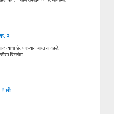
गझल चांगली आणि सफाईदार आहे. आवडली.
्र. २
ाळण्याचा शेर सगळ्यात जास्त आवडले.
ि जीवन चिटणीस
 ! मी