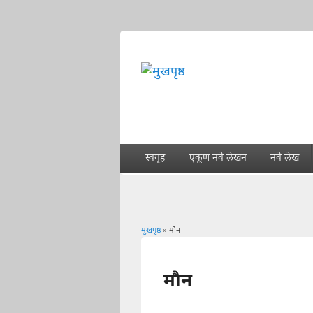
स्वगृह
एकूण नवे लेखन
नवे लेख
मुखपृष्ठ
» मौन
You are here
मौन