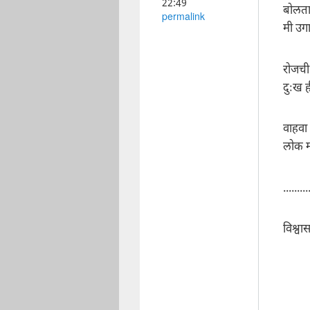
22:49
बोलता
permalink
मी उगा
रोजची
दुःख ह
वाहवा
लोक मा
.........
विश्वा