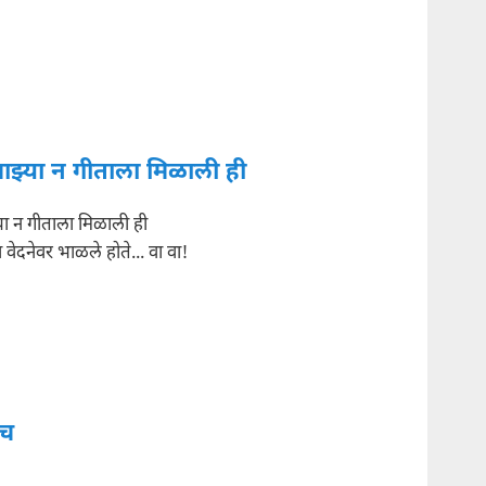
ाझ्या न गीताला मिळाली ही
या न गीताला मिळाली ही
 वेदनेवर भाळले होते... वा वा!
च