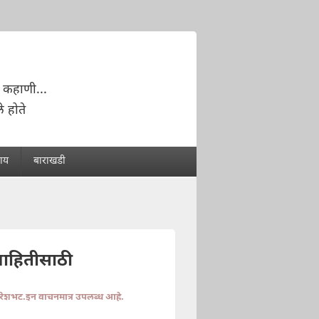
 कहाणी...
े होते
राय
बाराखडी
माहितीसाठी
ुरेशभट.इन वाचनमात्र उपलब्ध आहे.