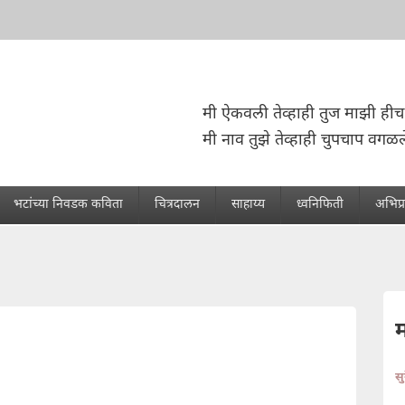
मी ऐकवली तेव्हाही तुज माझी हीच
मी नाव तुझे तेव्हाही चुपचाप वगळल
भटांच्या निवडक कविता
चित्रदालन
साहाय्य
ध्वनिफिती
अभिप्
स