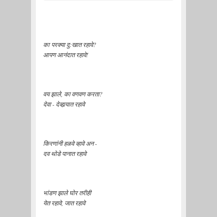
का परक्या दु:खात रहावे?
आपण आनंदात रहावे!
वय झाले, का वणवण करता?
देवा - देव्हार्‍यात रहावे
किरणांनी हळवे व्हावे अन -
दव थोडे पानात रहावे
भांडण झाले घोर तरीही
येत रहावे, जात रहावे