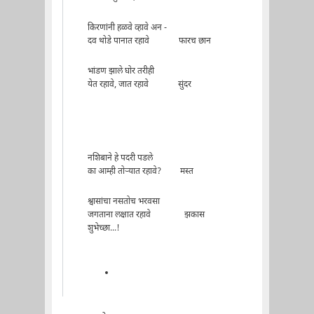
किरणांनी हळवे व्हावे अन -
दव थोडे पानात रहावे फारच छान
भांडण झाले घोर तरीही
येत रहावे, जात रहावे सुंदर
नशिबाने हे पदरी पडले
का आम्ही तोर्‍यात रहावे? मस्त
श्वासांचा नसतोच भरवसा
जगताना लक्षात रहावे झकास
शुभेच्छा...!