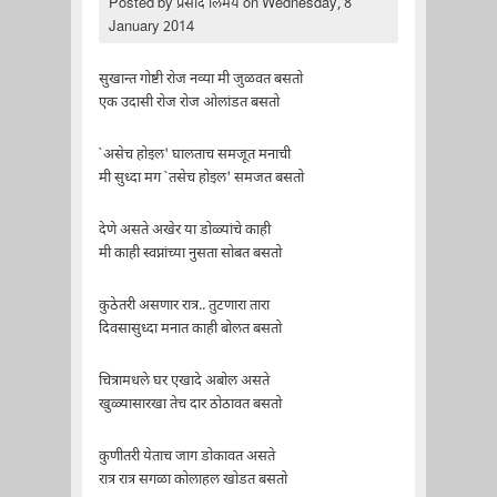
Posted by
प्रसाद लिमये
on Wednesday, 8
January 2014
सुखान्त गोष्टी रोज नव्या मी जुळवत बसतो
एक उदासी रोज रोज ओलांडत बसतो
`असेच होइल' घालताच समजूत मनाची
मी सुध्दा मग `तसेच होइल' समजत बसतो
देणे असते अखेर या डोळ्यांचे काही
मी काही स्वप्नांच्या नुसता सोबत बसतो
कुठेतरी असणार रात्र.. तुटणारा तारा
दिवसासुध्दा मनात काही बोलत बसतो
चित्रामधले घर एखादे अबोल असते
खुळ्यासारखा तेच दार ठोठावत बसतो
कुणीतरी येताच जाग डोकावत असते
रात्र रात्र सगळा कोलाहल खोडत बसतो