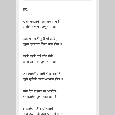
छंद....
खरा कायद्याने मला फास होता !
अबोला क्षणाचा, जणू मास होता !!
उशाला नहाली तुझी सोडचिठ्ठी,
तुझ्या कुंतलांचा जिला वास होता !!
पहाटे पहाटे उन्हे शोध घेती,
सुन्या उंब-याला तुझा भास होता !!
जरा हालली सावली ही कुणाची ?
तुझी मुर्त की, फ़क्त आभास होता !!
सखे ऐक ना हाक या अंतरीची,
इथे गुंतलेला तुझा श्वास होता !!
कळालेच नाही कधी हारलो मी,
तुझा छंद हा ही, तसा खास होता !!