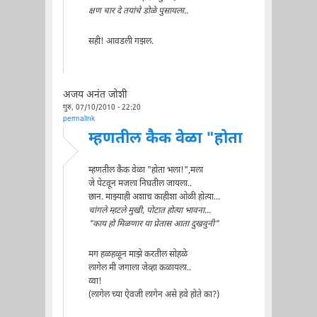
क्षण चार दे तयांचे डोळे पुसायला..
सही! आवडली गझल.
अजय अनंत जोशी
गुरु, 07/10/2010 - 22:20
permalink
म्हणतील कैक वेळा "होता
म्हणतील कैक वेळा "होता भला!",मला
जे पेटवून मजला निघतील जायला..
छान. माझ्याही अशाच काहीशा ओळी होत्या...
चांगले म्हटले मुखी, पोटात होत्या भावना...
"काय हो मिळणार या प्रेतास आता दुखवुनी"
मग हळहळून माझे करतील सोहळे
लागेल मी जगाला जेव्हा कळायला..
व्वा!
(लागेल च्या ऐवजी लागेन असे हवे होते का?)