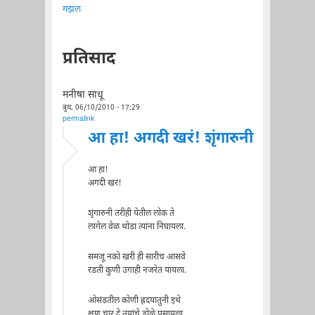
गझल
प्रतिसाद
मनीषा साधू
बुध, 06/10/2010 - 17:29
permalink
आ हा! अगदी खरं! शृंगारुनी
आ हा!
अगदी खरं!
शृंगारुनी तरीही येतील लोक ते
लागेल वेळ थोडा त्यांना निघायला.
समजू नको खरी ही सारीच आसवे
रडती कुणी उगाही नजरेत यायला.
ओसंडतील कोणी ह्रदयातुनी इथे
क्षण चार दे तयांचे डोळे पुसायला.