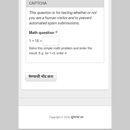
CAPTCHA
This question is for testing whether or not
you are a human visitor and to prevent
automated spam submissions.
Math question
*
1 + 16 =
Solve this simple math problem and enter the
result. E.g. for 1+3, enter 4.
Copyright © 2026,
सुरेशभट.इन