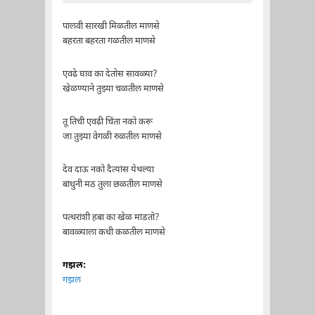
पालवी सारखी मिळतील माणसे
बहरता बहरता गळतील माणसे
एवढे घाव का देतोस सावळ्या?
खेळण्याने तुझ्या चळतील माणसे
तू तिची एवढी चिंता नको करू
जा तुझ्या वेगळी रुळतील माणसे
देव दाऊ नको दैत्यांस येथल्या
बांधुनी मठ तुला छळतील माणसे
पत्थरांशी हबा का खेळ मांडतो?
बावळ्याला कधी कळतील माणसे
गझल:
गझल