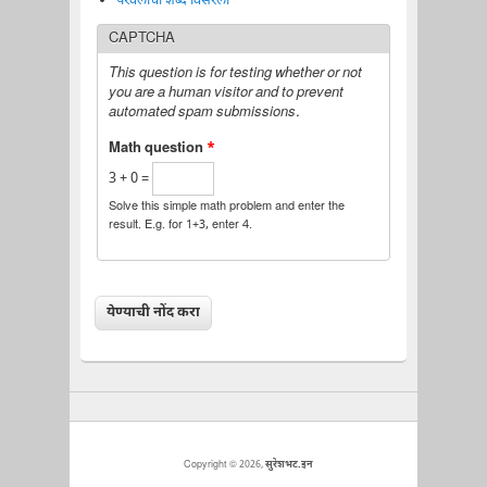
परवलीचा शब्द विसरला
CAPTCHA
This question is for testing whether or not
you are a human visitor and to prevent
automated spam submissions.
Math question
*
3 + 0 =
Solve this simple math problem and enter the
result. E.g. for 1+3, enter 4.
Copyright © 2026,
सुरेशभट.इन