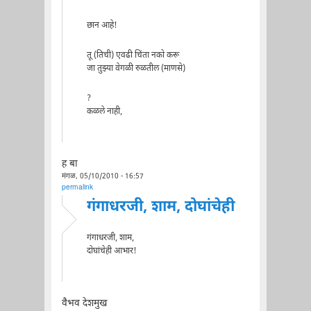
छान आहे!
तू (तिची) एवढी चिंता नको करू
जा तुझ्या वेगळी रुळतील (माणसे)
?
कळले नाही,
ह बा
मंगळ, 05/10/2010 - 16:57
permalink
गंगाधरजी, शाम, दोघांचेही
गंगाधरजी, शाम,
दोघांचेही आभार!
वैभव देशमुख