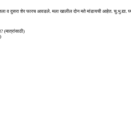
ा व दुसरा शेर फारच आवडले. मला खालील दोन मते मांडायची आहेत. चु.भु.द्या. घ्
 (मात्रांसाठी)
)