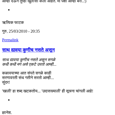
आम्ही देऊन तुम्ही खुलासा केला आहेत. मी पेक्षा आम्ही बरा..:)
ऋत्विक फाटक
गुरु, 25/03/2010 - 20:35
Permalink
साथ द्यावया कुणीच नसते असून
साथ द्यावया कुणीच नसते असून सगळे
कधी कधी मग असे एकटे उरतो आम्ही...
कळावयाच्या आत संपते सगळे काही
सरणावरती संथ गतीने सरतो आम्ही...
सुंदर!
'खाली' हा शब्द खटकतोय... 'उदासख्याली' ही सूचना चांगली आहे!
ज्ञानेश.