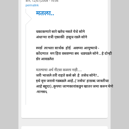
शनि, 12/07/2008 - 16:06
permalink
मतला..
चकाकणारे सारे खरेच नसते येथे सोने
अंधार्‍या रात्री एकाकी हळूच रडले सोने
स्पर्श लाभता सार्थक होई अवघ्या आयुष्याचे -
कोंदणात मग हिरा वसवण्या बघ धडपडले सोने .. हे दोन्ही
शेर आवडलेत
मतल्याचा अर्थ नीटसा कळला नाही.....
जरी भाजले तरी राहते कसे बरे हे तसेच सोने?..
इथे वृत्त जरासे गडबडले आहे..('तसेच' हाशब्द जास्तीचा
आहे बहुदा)..कृपया जाणकारांकडुन खातर जमा करुन घेणे
-मानस६