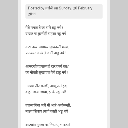
Posted by
क्रान्ति
on Sunday, 20 February
2011
येते मनात ते का सारे घडू नये?
वादात या कुणीही सहसा पडू नये
वाटा नव्या जगाच्या हाकारती मला,
पाऊल टाकले ते जागी अडू नये!
आनंदसोहळ्याला हे दार वर्ज्य का?
का नौबती सुखाच्या येथे झडू नये?
गालास तीट काळी, आसू तसे हवे,
वाहून जन्म जावा, इतके रडू नये!
त्याच्याविना जरी मी आहे अनोळखी,
माझ्याशिवाय त्याचे काही अडू नये
काट्यांत गुंतला ना, निष्पाप, भाबडा?