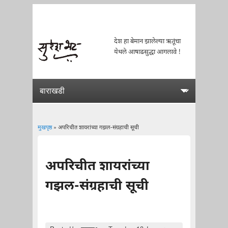
देश हा बेमान झालेल्या ऋतूंचा
येथले आषाढसुद्धा आगलावे !
मुखपृष्ठ
» अपरिचीत शायरांच्या गझल-संग्रहाची सूची
You are here
अपरिचीत शायरांच्या
गझल-संग्रहाची सूची