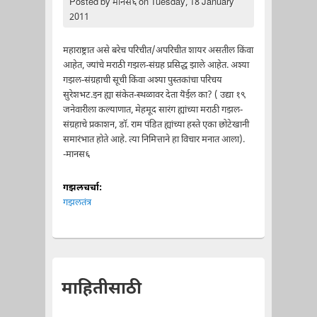
Posted by
मानस६
on Tuesday, 18 January
2011
महाराष्ट्रात असे बरेच परिचीत/अपरिचीत शायर असतील किंवा
आहेत, ज्यांचे मराठी गझल-संग्रह प्रसिद्ध झाले आहेत. अश्या
गझल-संग्रहाची सूची किंवा अश्या पुस्तकांचा परिचय
सुरेशभट.इन ह्या संकेत-स्थळावर देता यॆईल का? ( उद्या १९
जनेवारीला कल्याणात, मेहमूद सारंग ह्यांच्या मराठी गझल-
संग्रहाचे प्रकाशन, डॉ. राम पंडित ह्यांच्या हस्ते एका छोटेखानी
समारंभात होते आहे. त्या निमित्ताने हा विचार मनात आला).
-मानस६
गझलचर्चा:
गझलतंत्र
माहितीसाठी