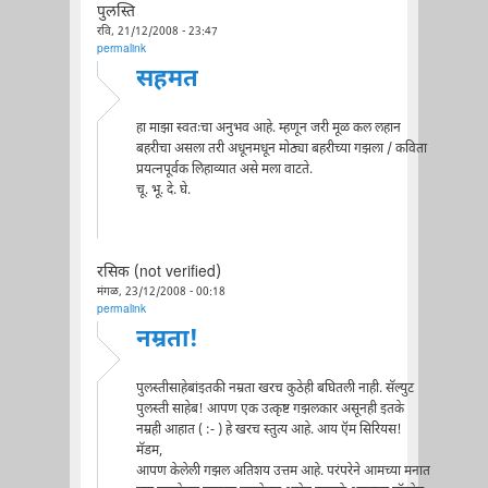
पुलस्ति
रवि, 21/12/2008 - 23:47
permalink
सहमत
हा माझा स्वतःचा अनुभव आहे. म्हणून जरी मूळ कल लहान
बहरीचा असला तरी अधूनमधून मोठ्या बहरीच्या गझला / कविता
प्रयत्नपूर्वक लिहाव्यात असे मला वाटते.
चू. भू. दे. घे.
रसिक (not verified)
मंगळ, 23/12/2008 - 00:18
permalink
नम्रता!
पुलस्तीसाहेबांइतकी नम्रता खरच कुठेही बघितली नाही. सॅल्युट
पुलस्ती साहेब! आपण एक उत्कृष्ट गझलकार असूनही इतके
नम्रही आहात ( :- ) हे खरच स्तुत्य आहे. आय ऍम सिरियस!
मॅडम,
आपण केलेली गझल अतिशय उत्तम आहे. परंपरेने आमच्या मनात