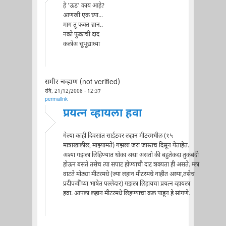
हे 'ऊड' काय आहे?
आणखी एक घ्या...
माग तू फक्त ज्ञान..
नको फुकाची दाद
कलोअ चूभूद्याघ्या
समीर चव्हाण (not verified)
रवि, 21/12/2008 - 12:37
permalink
प्रयत्न व्हायला हवा
गेल्या काही दिवसांत साईटवर लहान मीटरमधील (१५
मात्राखालील, माझ्यामते) गझला जरा जास्तच दिसून येताहेत.
अश्या गझला लिहिण्यात धोका असा असतो की बहुतेकदा तुकबंदी
होऊन बसते तसेच त्या सपाट होण्याची दाट शक्यता ही असते. म्ला
वाटते मोठ्या मीटरमधे (ज्या लहान मीटरमधे नाहीत अश्या,तसेच
प्रदीपजींच्या भाषेत पल्लेदार) गझला लिहायचा प्रयत्न व्हायला
हवा. आपला लहान मीटरमधे लिहण्याचा कल पाहून हे सांगणे.