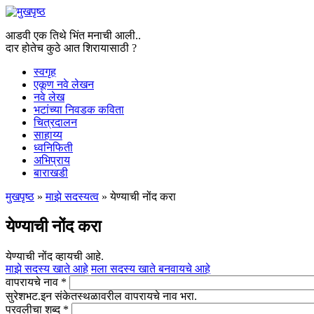
आडवी एक तिथे भिंत मनाची आली..
दार होतेच कुठे आत शिरायासाठी ?
स्वगृह
एकूण नवे लेखन
नवे लेख
भटांच्या निवडक कविता
चित्रदालन
साहाय्य
ध्वनिफिती
अभिप्राय
बाराखडी
मुखपृष्ठ
»
माझे सदस्यत्व
» येण्याची नोंद करा
You are here
येण्याची नोंद करा
येण्याची नोंद व्हायची आहे.
माझे सदस्य खाते आहे
मला सदस्य खाते बनवायचे आहे
वापरायचे नाव
*
सुरेशभट.इन संकेतस्थळावरील वापरायचे नाव भरा.
परवलीचा शब्द
*