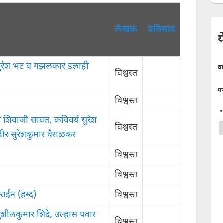
लेखक
प्रतिसाद
य
सुरेश भट व गझलकार इलाही
व
विश्वस्त
प
विश्वस्त
 शिवाजी सावंत, कविवर्य सुरेश
विश्वस्त
ीर सुरेशकुमार वैराळकर
विश्वस्त
विश्वस्त
्तईन (हम्द)
विश्वस्त
ुशीलकुमार शिंदे, उल्हास पवार
विश्वस्त