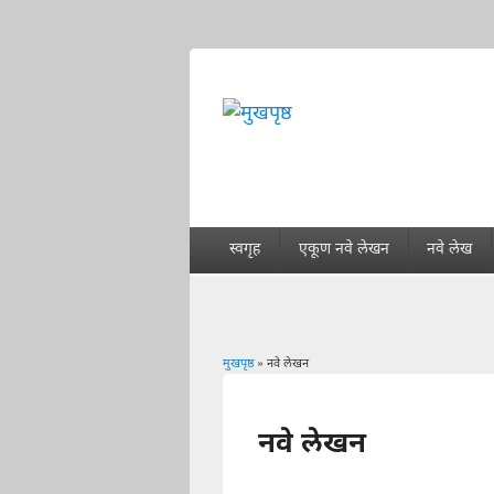
स्वगृह
एकूण नवे लेखन
नवे लेख
मुखपृष्ठ
» नवे लेखन
You are here
नवे लेखन