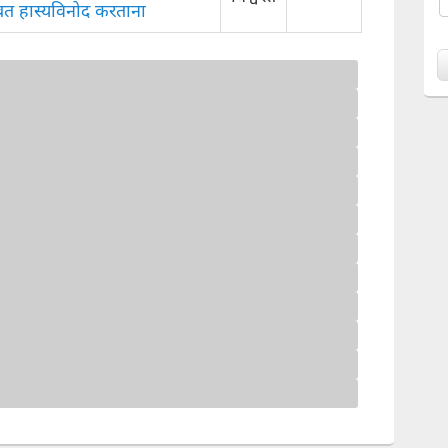
सोबत हास्यविनोद करताना