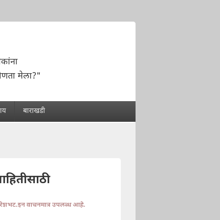
कांना
ोणता मेला?"
राय
बाराखडी
माहितीसाठी
ुरेशभट.इन वाचनमात्र उपलब्ध आहे.