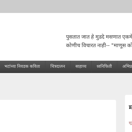
पुसतात जात हे मुडदे मसणात एकमे
कोणीच विचारत नाही-- "माणूस क
भटांच्या निवडक कविता
चित्रदालन
साहाय्य
ध्वनिफिती
अभिप्
स