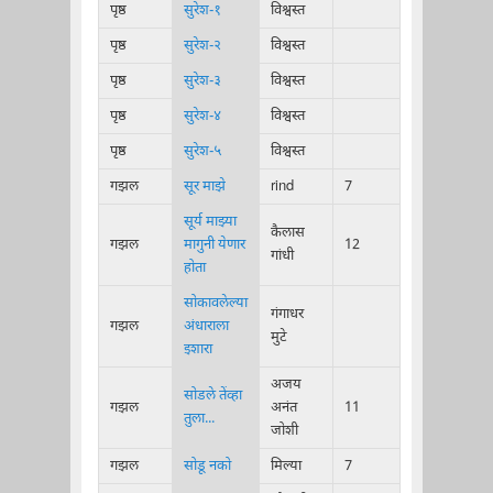
पृष्ठ
सुरेश-१
विश्वस्त
पृष्ठ
सुरेश-२
विश्वस्त
पृष्ठ
सुरेश-३
विश्वस्त
पृष्ठ
सुरेश-४
विश्वस्त
पृष्ठ
सुरेश-५
विश्वस्त
गझल
सूर माझे
rind
7
सूर्य माझ्या
कैलास
गझल
मागुनी येणार
12
गांधी
होता
सोकावलेल्या
गंगाधर
गझल
अंधाराला
मुटे
इशारा
अजय
सोडले तेंव्हा
गझल
अनंत
11
तुला...
जोशी
गझल
सोडू नको
मिल्या
7