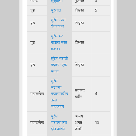
गझल
सुरकुत्या
पुलस्ति
3
पृष्ठ
सुरुवात
विश्वस्त
5
सुरेश - राम
पृष्ठ
विश्वस्त
शेवाळकर
सुरेश भट
पृष्ठ
नावाचा मस्त
विश्वस्त
कलंदर
सुरेश भटांची
पृष्ठ
गझल : एक
विश्वस्त
संवाद
सुरेश
भटांच्या
सदानंद
गझललेख
गझलांमधील
4
डबीर
तरल
भावकाव्य
सुरेश
अजय
गझललेख
भटांच्या त्या
अनंत
15
दोन ओळी...
जोशी