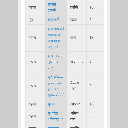
सुकावे
गझल
क्रान्ति
10
लागले
पृष्ठ
सुखकर्ता
स्वप्ना
2
सुखाच्या सर्व
व्याख्यांना
गझल
बहर
13
जरा बदलून
पाहू या!
सुखास आता
गझल
तुझे नाव
जयन्ता५२
7
आहे
सुटे, मोकळे
होण्यामध्ये
कैलास
गझल
9
हात जरा
गांधी
गुरफटले होते
गझल
सुतक
आभाळ
16
सुधारित
अमित
गझल
5
"किनारा..."
वाघ