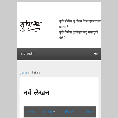
कुठे होतीस तू जेव्हा दिशा झंकारल्या
होत्या ?
कुठे गेलीस तू जेव्हा ऋतू गंधाळुनी
गेले ?
मुखपृष्ठ
» नवे लेखन
You are here
नवे लेखन
प्रकार
शीर्षक
लेखक
प्रतिसाद