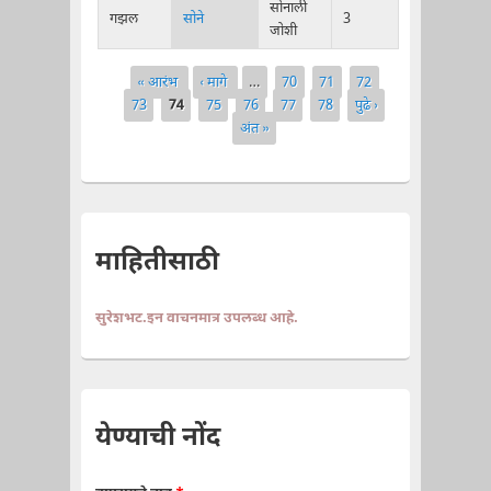
सोनाली
गझल
सोने
3
जोशी
« आरंभ
‹ मागे
…
70
71
72
Pages
73
74
75
76
77
78
पुढे ›
अंत »
माहितीसाठी
सुरेशभट.इन वाचनमात्र उपलब्ध आहे.
येण्याची नोंद