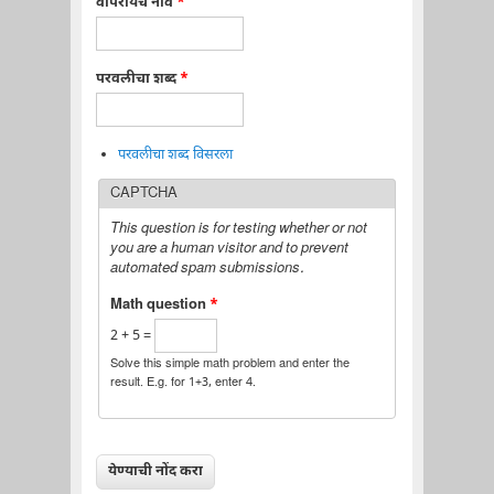
वापरायचे नाव
*
परवलीचा शब्द
*
परवलीचा शब्द विसरला
CAPTCHA
This question is for testing whether or not
you are a human visitor and to prevent
automated spam submissions.
Math question
*
2 + 5 =
Solve this simple math problem and enter the
result. E.g. for 1+3, enter 4.