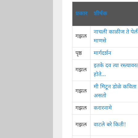
प्रकार
शीर्षक
नाचली काळीज ते पेल
गझल
माणसे
पृष्ठ
मार्गदर्शन
इतके दव त्या रस्त्याव
गझल
होते...
मी मिटून डोळे कवित
गझल
असतो
गझल
करारनामे
गझल
वाटले बरे किती!