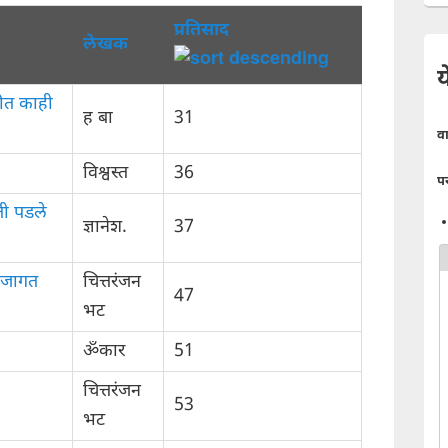
प्रतिसाद
लेखक
य
ीत काही
ह बा
31
व
विश्वस्त
36
प
रती पडले
ज्ञानेश.
37
ा जागत
चित्तरंजन
47
भट
ॐकार
51
चित्तरंजन
53
भट