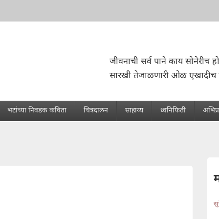
जीवनाची सर्व पाने काय सोनेरीच ह
सारखी तेजाळणारी ओळ एखादीच ह
भटांच्या निवडक कविता
चित्रदालन
साहाय्य
ध्वनिफिती
अभिप्
स