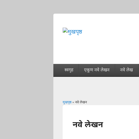
स्वगृह
एकूण नवे लेखन
नवे लेख
मुखपृष्ठ
» नवे लेखन
You are here
नवे लेखन