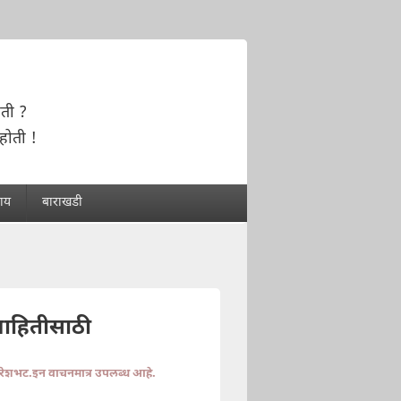
ोती ?
ोती !
राय
बाराखडी
माहितीसाठी
ुरेशभट.इन वाचनमात्र उपलब्ध आहे.